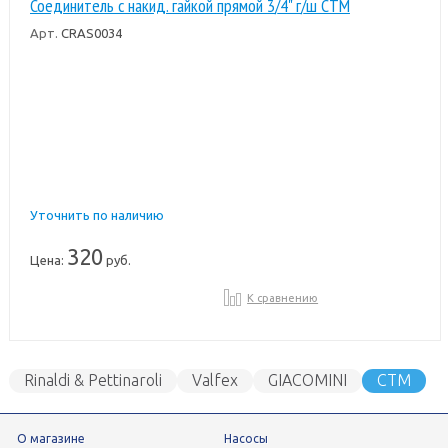
Соединитель с накид. гайкой прямой 3/4" г/ш CTM
Арт.
CRAS0034
Уточнить по наличию
320
Цена:
руб.
К сравнению
Rinaldi & Pettinaroli
Valfex
GIACOMINI
СТМ
О магазине
Насосы