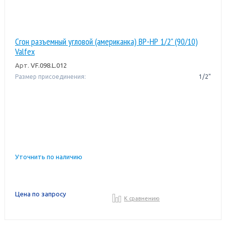
Сгон разъемный угловой (американка) ВР-НР 1/2" (90/10)
Valfex
Арт.
VF.098.L.012
Размер присоединения:
1/2"
Уточнить по наличию
Цена по запросу
К сравнению