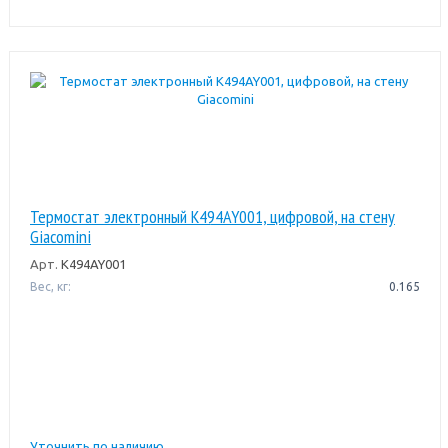
Термостат электронный K494AY001, цифровой, на стену
Giacomini
Арт.
K494AY001
Вес, кг:
0.165
Уточнить по наличию