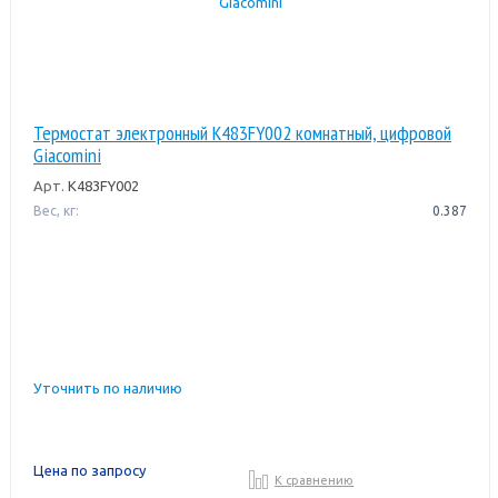
Термостат электронный K483FY002 комнатный, цифровой
Giacomini
Арт.
K483FY002
Вес, кг:
0.387
Уточнить по наличию
Цена по запросу
К сравнению