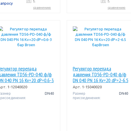
К
К
запросу
сравнению
сравнению
Регулятор перепада
Регулятор перепада
давления TD56-PD-040 ф/ф
давления TD56-PD-040 ф/ф
DN 040 PN 16 Kv=20 dP=0.6-3
DN 040 PN 16 Kv=20 dP=2-6.5
бар Broen
барBroen
Арт.
1-12040020
Арт.
1-15040020
Размер
DN40
Размер
DN40
присоединения:
присоединения: