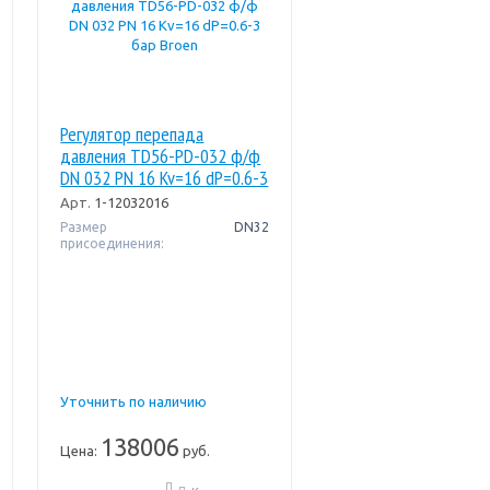
Регулятор перепада
давления TD56-PD-032 ф/ф
DN 032 PN 16 Kv=16 dP=0.6-3
бар Broen
Арт.
1-12032016
Размер
DN32
присоединения:
Уточнить по наличию
138006
Цена:
руб.