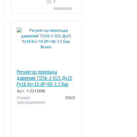
К
сравнению
Регулятор перепада
давлений TD56-2-025 Ду25
Ру16 Kv=10 dP=06-1.5 бар
Broen
Арт.
1-2212690
Размер
DN25
присоединения: