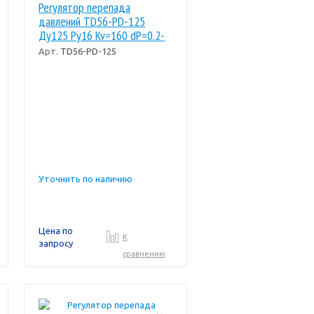
Регулятор перепада
давлений TD56-PD-125
Ду125 Ру16 Kv=160 dP=0.2-
1.6 бар Broen
Арт.
TD56-PD-125
Уточнить по наличию
Цена по
К
запросу
сравнению