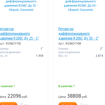
Регулятор
Регулятор
дифференциального
дифференциального
давления R206C Ду 25 - 1"
давления R206C Ду 50 - 2"
Giacomini
Giacomini
Арт.
R206CY105
Арт.
R206CY108
Размер
1"
Размер
2"
присоединения:
присоединения:
ес, кг:
1.908
Вес, кг:
2.874
В наличии *
В наличии *
22096
38808
Цена:
руб.
Цена:
руб.