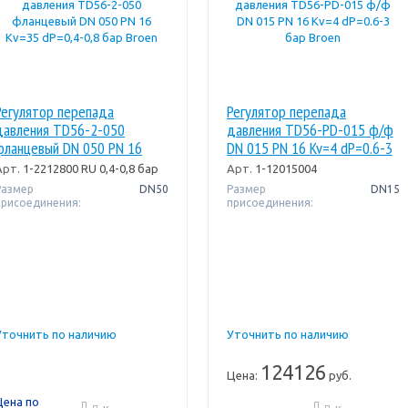
Регулятор перепада
Регулятор перепада
давления TD56-2-050
давления TD56-PD-015 ф/ф
фланцевый DN 050 PN 16
DN 015 PN 16 Kv=4 dP=0.6-3
Kv=35 dP=0,4-0,8 бар Broen
бар Broen
Арт.
1-2212800 RU 0,4-0,8 бар
Арт.
1-12015004
Размер
DN50
Размер
DN15
присоединения:
присоединения:
Уточнить по наличию
Уточнить по наличию
124126
Цена:
руб.
Цена по