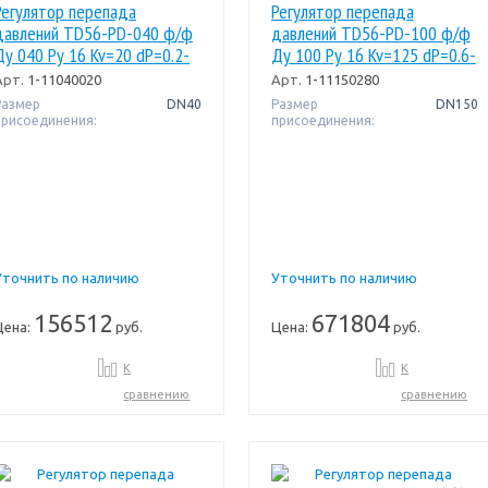
Регулятор перепада
Регулятор перепада
давлений TD56-PD-040 ф/ф
давлений TD56-PD-100 ф/ф
Ду 040 Ру 16 Kv=20 dP=0.2-
Ду 100 Ру 16 Kv=125 dP=0.6-
1.6 бар Broen
3 бар Broen
Арт.
1-11040020
Арт.
1-11150280
Размер
DN40
Размер
DN150
присоединения:
присоединения:
Уточнить по наличию
Уточнить по наличию
156512
671804
Цена:
руб.
Цена:
руб.
К
К
сравнению
сравнению