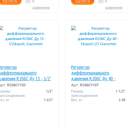
Купить
Купить
К
К
сравнению
сравнению
Регулятор
Регулятор
дифференциального
дифференциального
давления R206C Ду 15 - 1/2"
давления R206C Ду 40 -
Giacomini
1"1/2 Giacomini
Арт.
R206CY103
Арт.
R206CY107
Размер
1/2"
Размер
1 1/2"
присоединения:
присоединения:
ес, кг:
1.657
Вес, кг:
2.49