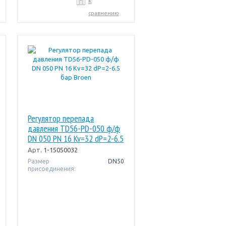
К
сравнению
Регулятор перепада
давления TD56-PD-050 ф/ф
DN 050 PN 16 Kv=32 dP=2-6.5
бар Broen
Арт.
1-15050032
Размер
DN50
присоединения: