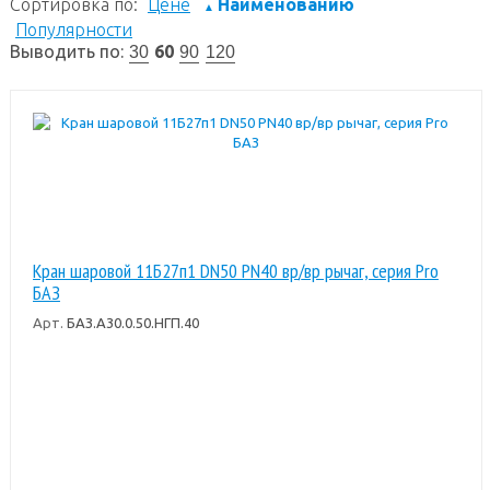
Сортировка по:
Цене
Наименованию
▲
Популярности
Выводить по:
60
30
90
120
Кран шаровой 11Б27п1 DN50 PN40 вр/вр рычаг, серия Pro
БАЗ
Арт.
БАЗ.А30.0.50.НГП.40