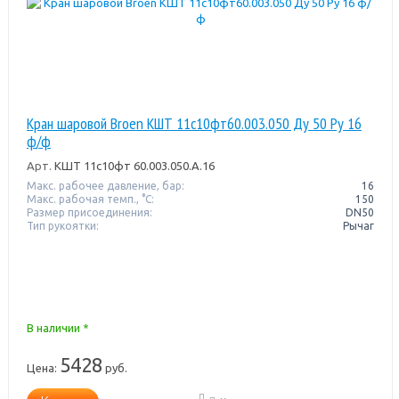
Кран шаровой Broen КШТ 11с10фт60.003.050 Ду 50 Ру 16
ф/ф
Арт.
КШТ 11с10фт 60.003.050.А.16
Макс. рабочее давление, бар:
16
Макс. рабочая темп., °С:
150
Размер присоединения:
DN50
Тип рукоятки:
Рычаг
В наличии *
5428
Цена:
руб.