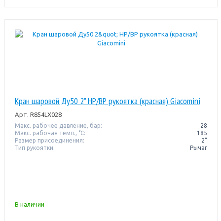
Кран шаровой Ду50 2" НР/ВР рукоятка (красная) Giacomini
Арт.
R854LX028
Макс. рабочее давление, бар:
28
Макс. рабочая темп., °С:
185
Размер присоединения:
2"
Тип рукоятки:
Рычаг
В наличии