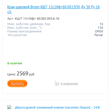
Кран шаровой Broen КШТ 11с10фт60.002.050 Ду 50 Ру 16
с/с
Арт.
КШТ 11с10фт 60.002.050.А.16
Макс. рабочее давление, бар:
16
Макс. рабочая темп., °С:
150
Размер присоединения:
DN50
Тип рукоятки:
Рычаг
В наличии
2569
Цена:
руб.
Купить
К сравнению