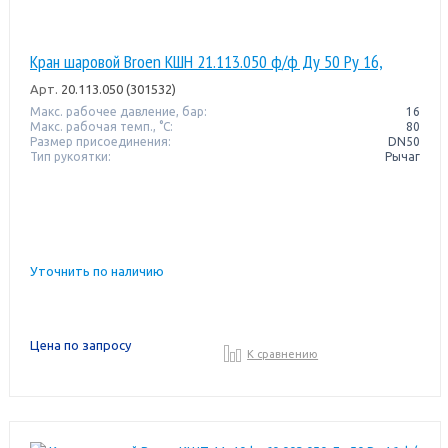
Кран шаровой Broen КШН 21.113.050 ф/ф Ду 50 Ру 16,
Арт.
20.113.050 (301532)
Макс. рабочее давление, бар:
16
Макс. рабочая темп., °С:
80
Размер присоединения:
DN50
Тип рукоятки:
Рычаг
Уточнить по наличию
Цена по запросу
К сравнению