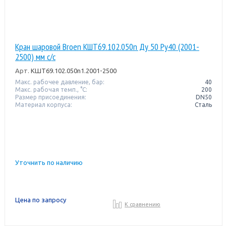
Кран шаровой Broen КШТ69.102.050n Ду 50 Pу40 (2001-
2500) мм с/с
Арт.
КШТ69.102.050n1.2001-2500
Макс. рабочее давление, бар:
40
Макс. рабочая темп., °С:
200
Размер присоединения:
DN50
Материал корпуса:
Сталь
Уточнить по наличию
Цена по запросу
К сравнению