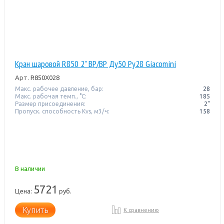
Кран шаровой R850 2" ВР/ВР Ду50 Pу28 Giacomini
Арт.
R850X028
Макс. рабочее давление, бар:
28
Макс. рабочая темп., °С:
185
Размер присоединения:
2"
Пропуск. способность Kvs, м3/ч:
158
В наличии
5721
Цена:
руб.
Купить
К сравнению