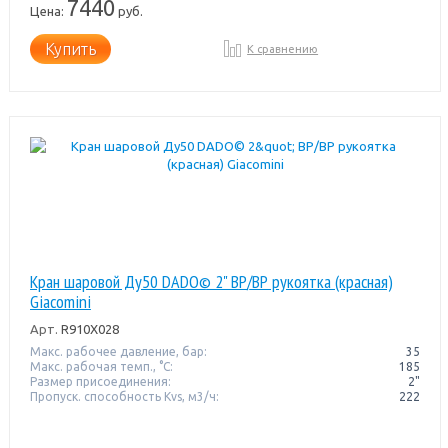
7440
Цена:
руб.
Купить
К сравнению
Кран шаровой Ду50 DADO© 2" ВР/ВР рукоятка (красная)
Giacomini
Арт.
R910X028
Макс. рабочее давление, бар:
35
Макс. рабочая темп., °С:
185
Размер присоединения:
2"
Пропуск. способность Kvs, м3/ч:
222