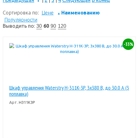
Сортировка по:
Цене
Наименованию
▲
Популярности
Выводить по:
60
30
90
120
-33%
Шкаф управления Waterstry Н-311K-3P, 3x380 В, до 30.0 А (3
поплавка)
Арт.
H311K3P