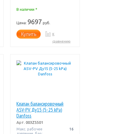
В наличии *
9697
Цена:
руб.
Купить
К
сравнению
Клапан балансировочный
ASV-PV Ду15 (5-25 kPa)
Danfoss
Арт.
003Z5501
Макс. рабочее
16
давление, бар: