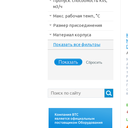
Пропуск. способность Kvs,
м3/ч
Макс. рабочая темп., °С
Размер присоединения
Материал корпуса
Показать все фильтры
т
K