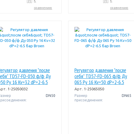
К
К
сравнению
сравнению
Регулятор давления "после
Регулятор давления "после
себя" TD57-FD-050 ф/ф Ду
себя" TD57-FD-065 ф/ф Ду
050 Pу 16 Kv=32 dP=2-6.5
065 Pу 16 Kv=50 dP=2-6.5
бар Broen
бар Broen
Арт.
1-25050032
Арт.
1-25065050
Размер
DN50
Размер
DN65
присоединения:
присоединения: