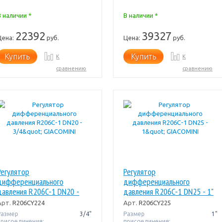
В наличии *
В наличии *
22392
39327
Цена:
руб.
Цена:
руб.
Купить
Купить
К
К
сравнению
сравнению
Регулятор
Регулятор
дифференциального
дифференциального
давления R206C-1 DN20 -
давления R206C-1 DN25 - 1"
3/4" GIACOMINI
GIACOMINI
Арт.
R206CY224
Арт.
R206CY225
Размер
3/4"
Размер
1"
присоединения:
присоединения: