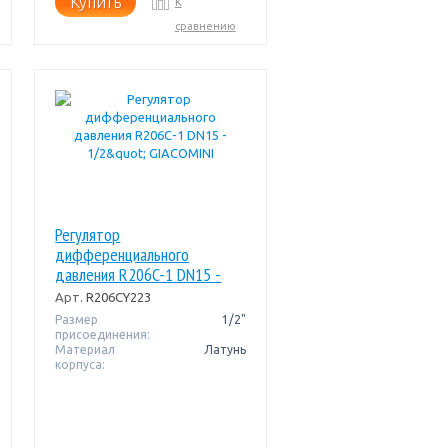
Купить
К
сравнению
Регулятор
дифференциального
давления R206C-1 DN15 -
1/2" GIACOMINI
Арт.
R206CY223
Размер
1/2"
присоединения:
Материал
Латунь
корпуса: