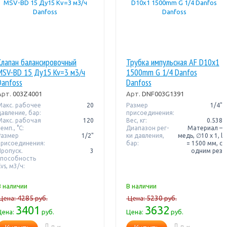
Клапан балансировочный
Трубка импульсная AF D10x1
MSV-BD 15 Ду15 Kv=3 м3/ч
1500mm G 1/4 Danfos
Danfoss
Danfoss
Арт.
003Z4001
Арт.
DNF003G1391
Макс. рабочее
20
Размер
1/4"
давление, бар:
присоединения:
Макс. рабочая
120
Вес, кг:
0.538
емп., °С:
Диапазон рег-
Материал –
Размер
1/2"
ки давления,
медь, ∅10 x 1, l
присоединения:
бар:
= 1500 мм, с
Пропуск.
3
одним рез
способность
vs, м3/ч:
В наличии
В наличии
4285
5230
Цена:
руб.
Цена:
руб.
3401
3632
Цена:
руб.
Цена:
руб.