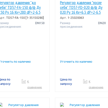
Регулятор давления "до
Регулятор давления "после
себя" TD57-FA-150 ф/ф Ду
себя" TD57-FD-020 ф/ф Ду
150 Pу 16 Kv=280 dP=2-6.5
020 Pу 16 Kv=6.3 dP=2-6.5
бар Broen
бар Broen
Арт.
TD57-FA-150 [1-35150280]
Арт.
1-25020063
Размер
DN150
Размер
DN20
присоединения:
присоединения:
Уточнить по наличию
Уточнить по наличию
Цена по
Цена по
К
К
запросу
запросу
сравнению
сравнению