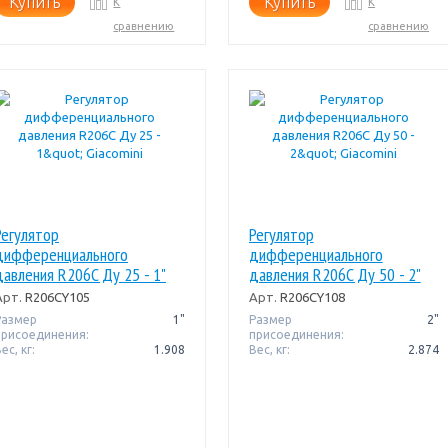
Купить
Купить
К
К
сравнению
сравнению
Регулятор
Регулятор
дифференциального
дифференциального
давления R206C Ду 25 - 1"
давления R206C Ду 50 - 2"
Giacomini
Giacomini
Арт.
R206CY105
Арт.
R206CY108
Размер
1"
Размер
2"
присоединения:
присоединения:
ес, кг:
1.908
Вес, кг:
2.874