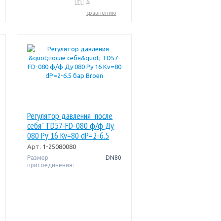
К
сравнению
Регулятор давления "после
себя" TD57-FD-080 ф/ф Ду
080 Pу 16 Kv=80 dP=2-6.5
бар Broen
Арт.
1-25080080
Размер
DN80
присоединения: