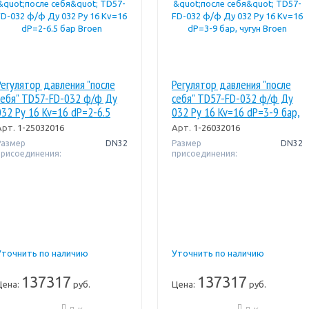
Регулятор давления "после
Регулятор давления "после
себя" TD57-FD-032 ф/ф Ду
себя" TD57-FD-032 ф/ф Ду
032 Pу 16 Kv=16 dP=2-6.5
032 Pу 16 Kv=16 dP=3-9 бар,
бар Broen
чугун Broen
Арт.
1-25032016
Арт.
1-26032016
Размер
DN32
Размер
DN32
присоединения:
присоединения:
Уточнить по наличию
Уточнить по наличию
137317
137317
Цена:
руб.
Цена:
руб.