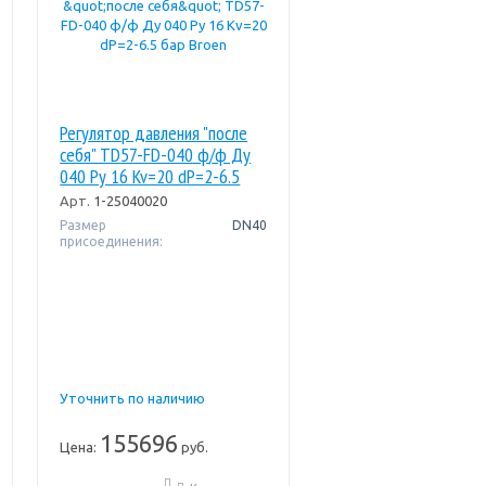
Регулятор давления "после
себя" TD57-FD-040 ф/ф Ду
040 Pу 16 Kv=20 dP=2-6.5
бар Broen
Арт.
1-25040020
Размер
DN40
присоединения:
Уточнить по наличию
155696
Цена:
руб.