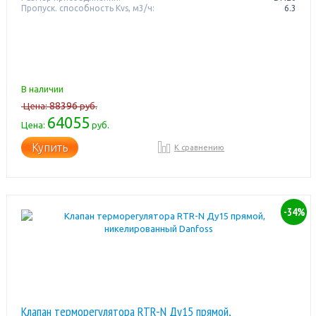
Пропуск. способность Kvs, м3/ч:
6.3
В наличии
88396
Цена:
руб.
64055
Цена:
руб.
Купить
К сравнению
-34%
Клапан терморегулятора RTR-N Ду15 прямой,