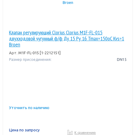
Клапан регулирующий Clorius Clorius M1F-FL-015
двухходовой чугунный ф/ф Ду 15 Ру 16 Tmax=150oC Kvs=1
Broen
Арт.
M1F-FL-015 [1-2212151]
Размер присоединения:
DN15
Уточнить по наличию
Цена по запросу
К сравнению