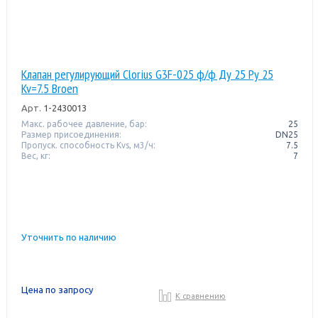
Клапан регулирующий Clorius G3F-025 ф/ф Ду 25 Ру 25
Kv=7.5 Broen
Арт.
1-2430013
Макс. рабочее давление, бар:
25
Размер присоединения:
DN25
Пропуск. способность Kvs, м3/ч:
7.5
Вес, кг:
7
Уточнить по наличию
Цена по запросу
К сравнению