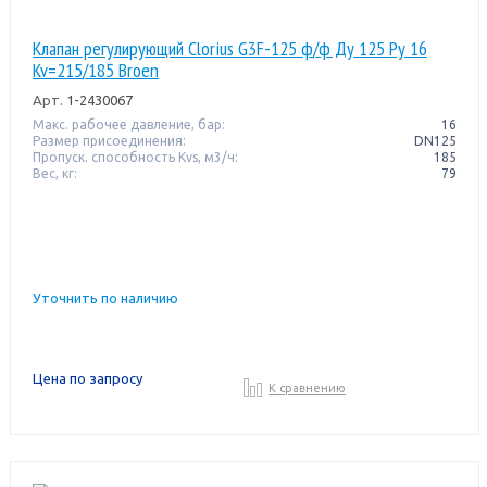
Клапан регулирующий Clorius G3F-125 ф/ф Ду 125 Ру 16
Kv=215/185 Broen
Арт.
1-2430067
Макс. рабочее давление, бар:
16
Размер присоединения:
DN125
Пропуск. способность Kvs, м3/ч:
185
Вес, кг:
79
Уточнить по наличию
Цена по запросу
К сравнению