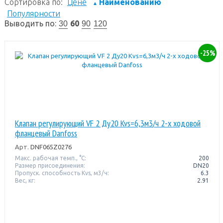
Сортировка по:
Цене
Наименованию
▲
Популярности
Выводить по:
60
30
90
120
-25%
Клапан регулирующий VF 2 Ду20 Kvs=6,3м3/ч 2-х ходовой
фланцевый Danfoss
Арт.
DNF065Z0276
Макс. рабочая темп., °С:
200
Размер присоединения:
DN20
Пропуск. способность Kvs, м3/ч:
6.3
Вес, кг:
2.91