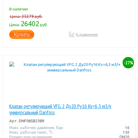
В наличии
35379
Цена:
руб.
26402
Цена:
руб.
Купить
К сравнению
-27%
Клапан регулирующий VFG 2 Ду20 Pу16 Kv=6,3 м3/ч
универсальный Danfoss
Арт.
DNF065B2389
Макс. рабочее давление, бар:
16
Макс. рабочая темп., °С:
150
Размер присоединения:
DN20