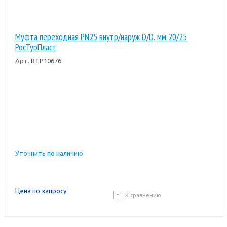
Муфта переходная PN25 внутр/наруж D/D, мм 20/25
РосТурПласт
Арт.
RTP10676
Уточнить по наличию
Цена по запросу
К сравнению