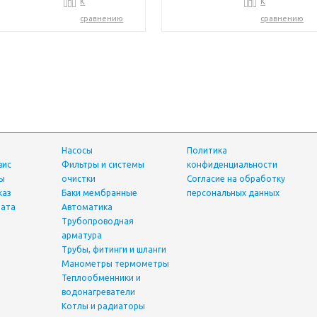
К
К
сравнению
сравнению
Насосы
Политика
вис
фильтры и системы
конфиденциальности
ты
очистки
Согласие на обработку
каз
Баки мембранные
персональных данных
лата
Автоматика
трубопроводная
арматура
трубы, фитинги и шланги
манометры термометры
теплообменники и
водонагреватели
Котлы и радиаторы