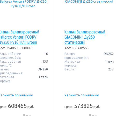
Клапан балансировочный
Клапан балансировочный
Ballorex Venturi FODRV
GIACOMINI Ду250
Ду250 Pу16 Ф/Ф Broen
статический
Арт.
3940600-680009
Арт.
R206BY225
Макс. рабочее
16
Размер
DN250
давление, бар:
присоединения:
Макс. рабочая
135
Материал
Чугун
емп., °С:
корпуса:
Размер
DN250
Вес, кг:
237
присоединения:
Материал
Сталь
корпуса:
Уточнить по наличию
Уточнить по наличию
608465
573825
Цена:
руб.
Цена:
руб.