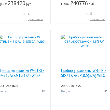
238420
240776
Цена:
руб.
Цена:
руб.
К
К
сравнению
сравнению
Прибор управления W-CTRL-
Прибор управления W-CTRL-
SK-712/w-2-15(32A) WILO
SK-712/w-2-18,5(37A) WILO
Арт.
2461694
Арт.
2461695
ес, кг:
83
Вес, кг:
81