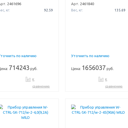
Арт.
2461696
Арт.
2461840
ес, кг:
92.59
Вес, кг:
135.69
Уточнить по наличию
Уточнить по наличию
714243
1656037
Цена:
руб.
Цена:
руб.
К
К
сравнению
сравнению