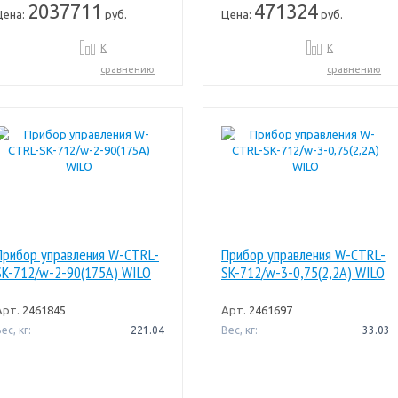
2037711
471324
Цена:
руб.
Цена:
руб.
К
К
сравнению
сравнению
Прибор управления W-CTRL-
Прибор управления W-CTRL-
SK-712/w-2-90(175A) WILO
SK-712/w-3-0,75(2,2A) WILO
Арт.
2461845
Арт.
2461697
ес, кг:
221.04
Вес, кг:
33.03