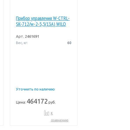
Прибор управления W-CTRL-
SK-712/w-2-5,5(13A) WILO
Арт.
2461691
Вес, кг:
60
Уточнить по наличию
464172
Цена:
руб.
К
сравнению