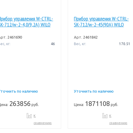
Прибор управления W-CTRL-
Прибор управления W-CTRL-
SK-712/w-2-4,0(9,2A) WILO
SK-712/w-2-45(90A) WILO
Арт.
2461690
Арт.
2461842
ес, кг:
46
Вес, кг:
170.51
Уточнить по наличию
Уточнить по наличию
263856
1871108
Цена:
руб.
Цена:
руб.
К
К
сравнению
сравнению