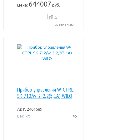
644007
Цена:
руб.
К
сравнению
Прибор управления W-CTRL-
SK-712/w-2-2,2(5,1A) WILO
Арт.
2461689
Вес, кг:
45