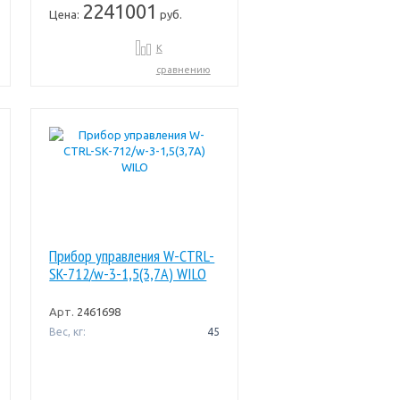
2241001
Цена:
руб.
К
сравнению
Прибор управления W-CTRL-
SK-712/w-3-1,5(3,7A) WILO
Арт.
2461698
Вес, кг:
45