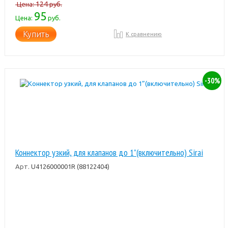
124
Цена:
руб.
95
Цена:
руб.
Купить
К сравнению
-30%
Коннектор узкий, для клапанов до 1”(включительно) Sirai
Арт.
U4126000001R (88122404)