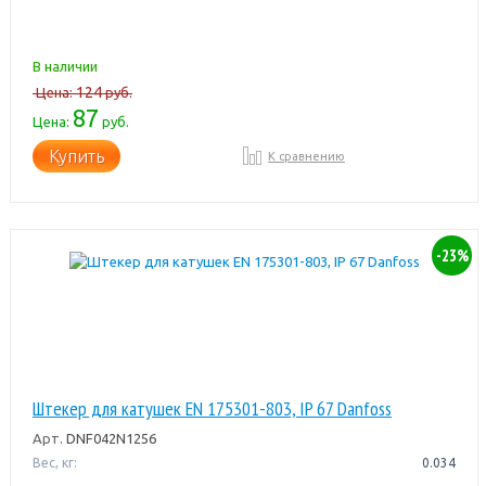
В наличии
124
Цена:
руб.
87
Цена:
руб.
Купить
К сравнению
-23%
Штекер для катушек EN 175301-803, IP 67 Danfoss
Арт.
DNF042N1256
Вес, кг:
0.034