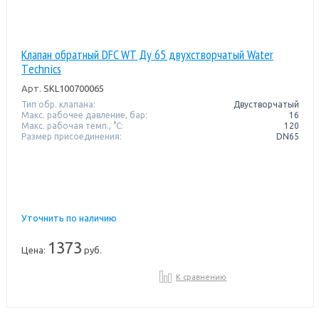
Клапан обратный DFC WT Ду 65 двухстворчатый Water
Тechnics
Арт.
SKL100700065
Тип обр. клапана:
Двустворчатый
Макс. рабочее давление, бар:
16
Макс. рабочая темп., °С:
120
Размер присоединения:
DN65
Уточнить по наличию
1373
Цена:
руб.
К сравнению