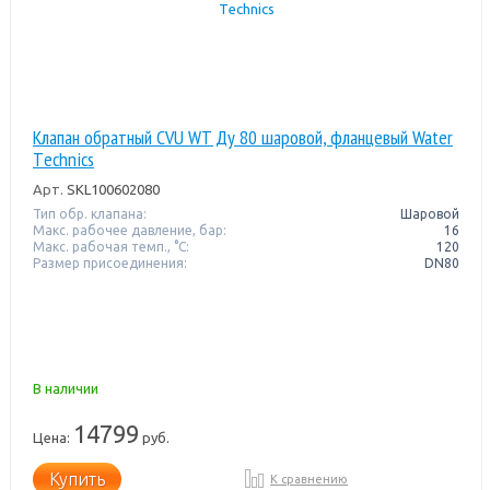
Клапан обратный CVU WT Ду 80 шаровой, фланцевый Water
Тechnics
Арт.
SKL100602080
Тип обр. клапана:
Шаровой
Макс. рабочее давление, бар:
16
Макс. рабочая темп., °С:
120
Размер присоединения:
DN80
В наличии
14799
Цена:
руб.
Купить
К сравнению