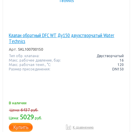
Клапан обратный DFC WT Ду150 двухстворчатый Water
Тechnics
Арт.
SKL100700150
Тип обр. клапана:
Двустворчатый
Макс. рабочее давление, бар:
16
Макс. рабочая темп., °С:
120
Размер присоединения:
DN150
В наличии
6437
Цена:
руб.
5029
Цена:
руб.
Купить
К сравнению