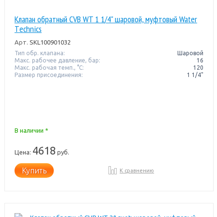
Клапан обратный CVB WT 1 1/4" шаровой, муфтовый Water
Тechnics
Арт.
SKL100901032
Тип обр. клапана:
Шаровой
Макс. рабочее давление, бар:
16
Макс. рабочая темп., °С:
120
Размер присоединения:
1 1/4"
В наличии *
4618
Цена:
руб.
Купить
К сравнению