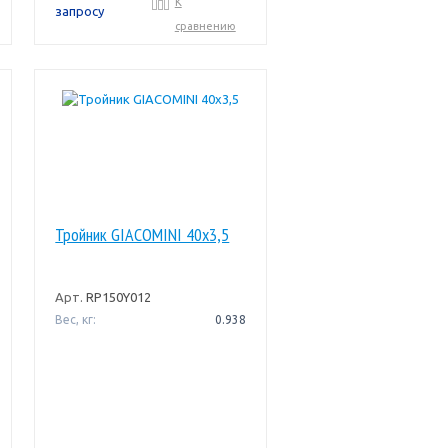
К
запросу
сравнению
Тройник GIACOMINI 40x3,5
Арт.
RP150Y012
Вес, кг:
0.938