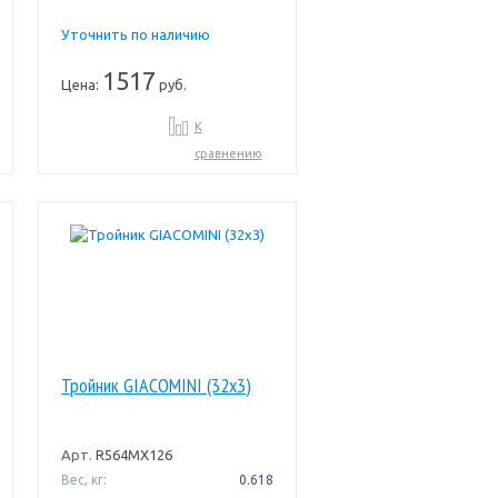
Уточнить по наличию
1517
Цена:
руб.
К
сравнению
Тройник GIACOMINI (32x3)
Арт.
R564MX126
Вес, кг:
0.618