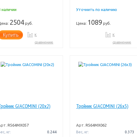
В наличии
Уточнить по наличию
2504
1089
Цена:
руб.
Цена:
руб.
Купить
К
К
сравнению
сравнению
Тройник GIACOMINI (20x2)
Тройник GIACOMINI (26x3)
Арт.
R564MX057
Арт.
R564MX062
ес, кг:
0.244
Вес, кг:
0.373