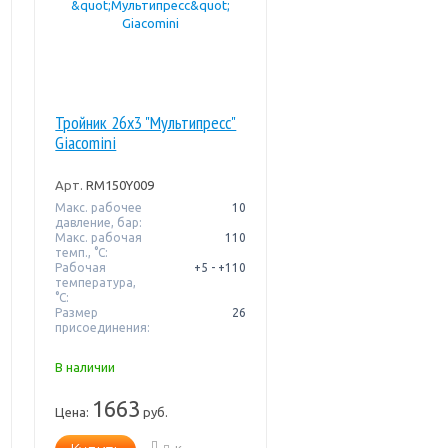
Тройник 26x3 "Мультипресс"
Giacomini
Арт.
RM150Y009
Макс. рабочее
10
давление, бар:
Макс. рабочая
110
темп., °С:
Рабочая
+5 - +110
температура,
°C:
Размер
26
присоединения:
В наличии
1663
Цена:
руб.