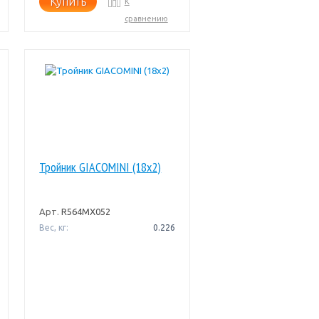
Купить
К
сравнению
Тройник GIACOMINI (18x2)
Арт.
R564MX052
Вес, кг:
0.226