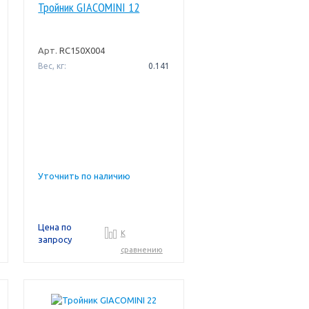
Тройник GIACOMINI 12
Арт.
RC150X004
Вес, кг:
0.141
Уточнить по наличию
Цена по
К
запросу
сравнению