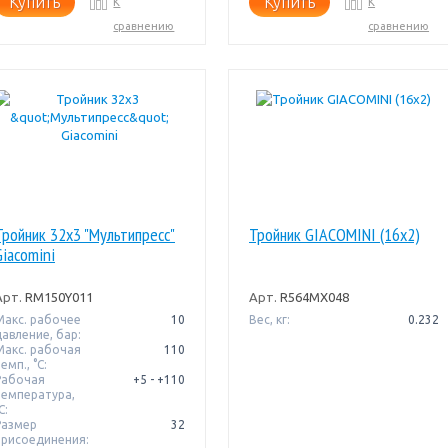
Купить
Купить
К
К
сравнению
сравнению
Тройник 32x3 "Мультипресс"
Тройник GIACOMINI (16x2)
Giacomini
Арт.
RM150Y011
Арт.
R564MX048
Макс. рабочее
10
Вес, кг:
0.232
давление, бар:
Макс. рабочая
110
емп., °С:
Рабочая
+5 - +110
температура,
C:
Размер
32
присоединения: