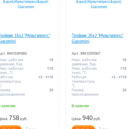
Тройник 16x2 "Мультипресс"
Тройник 20x2 "Мультипресс"
Giacomini
Giacomini
Арт.
RM150Y003
Арт.
RM150Y007
Макс. рабочее
10
Макс. рабочее
10
давление, бар:
давление, бар:
Макс. рабочая
110
Макс. рабочая
110
емп., °С:
темп., °С:
Рабочая
+5 - +110
Рабочая
+5 - +110
температура,
температура,
C:
°C:
Размер
20
Размер
20
присоединения:
присоединения:
В наличии
В наличии
758
940
Цена:
руб.
Цена:
руб.