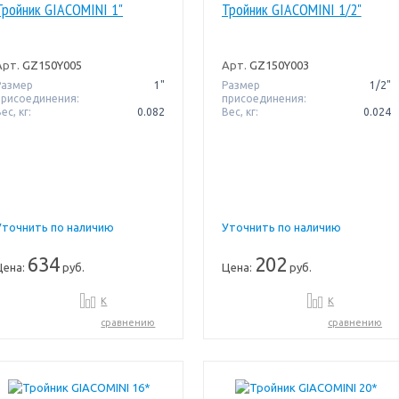
Тройник GIACOMINI 1"
Тройник GIACOMINI 1/2"
Арт.
GZ150Y005
Арт.
GZ150Y003
Размер
1"
Размер
1/2"
присоединения:
присоединения:
ес, кг:
0.082
Вес, кг:
0.024
Уточнить по наличию
Уточнить по наличию
634
202
Цена:
руб.
Цена:
руб.
К
К
сравнению
сравнению