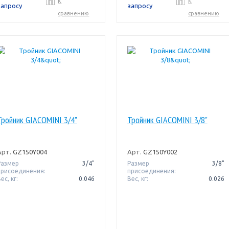
К
К
запросу
запросу
сравнению
сравнению
Тройник GIACOMINI 3/4"
Тройник GIACOMINI 3/8"
Арт.
GZ150Y004
Арт.
GZ150Y002
Размер
3/4"
Размер
3/8"
присоединения:
присоединения:
ес, кг:
0.046
Вес, кг:
0.026