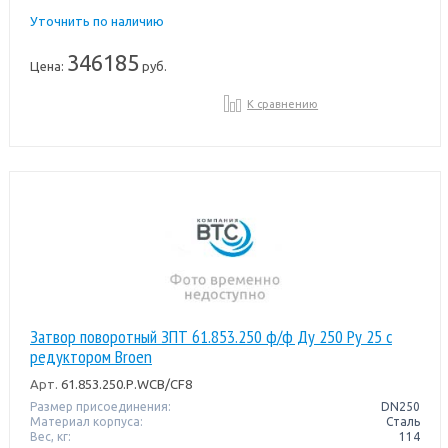
Уточнить по наличию
346185
Цена:
руб.
К сравнению
Затвор поворотный ЗПТ 61.853.250 ф/ф Ду 250 Pу 25 с
редуктором Broen
Арт.
61.853.250.Р.WCB/CF8
Размер присоединения:
DN250
Материал корпуса:
Сталь
Вес, кг:
114