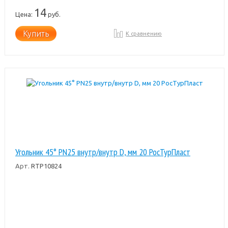
14
Цена:
руб.
Купить
К сравнению
Угольник 45° PN25 внутр/внутр D, мм 20 РосТурПласт
Арт.
RTP10824