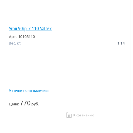
Угол 90гр. х 110 Valfex
Арт.
10108110
Вес, кг:
1.14
Уточнить по наличию
770
Цена:
руб.
К сравнению