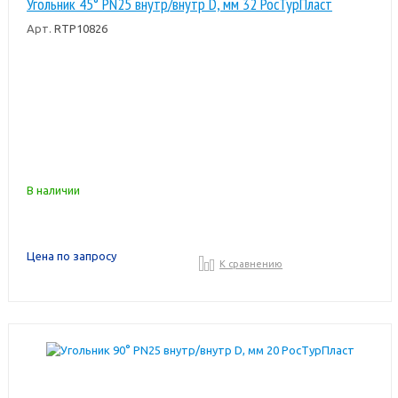
Угольник 45° PN25 внутр/внутр D, мм 32 РосТурПласт
Арт.
RTP10826
В наличии
Цена по запросу
К сравнению