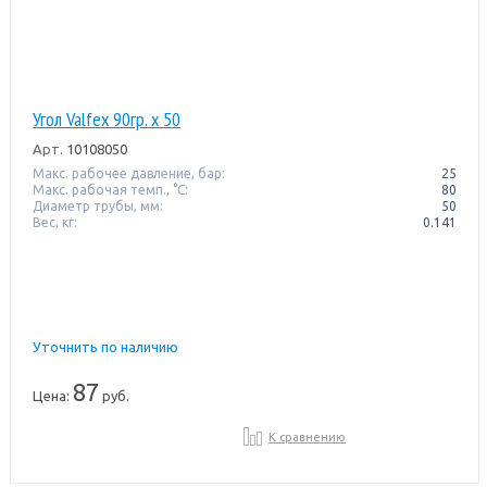
Угол Valfex 90гр. х 50
Арт.
10108050
Макс. рабочее давление, бар:
25
Макс. рабочая темп., °С:
80
Диаметр трубы, мм:
50
Вес, кг:
0.141
Уточнить по наличию
87
Цена:
руб.
К сравнению