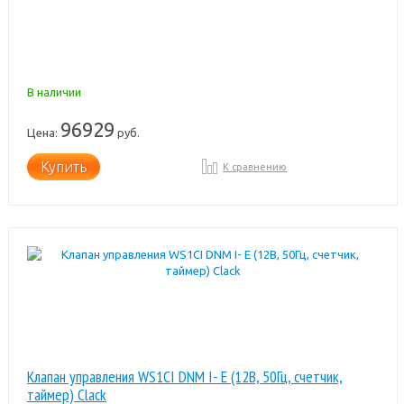
В наличии
96929
Цена:
руб.
Купить
К сравнению
Клапан управления WS1CI DNM I- E (12В, 50Гц, счетчик,
таймер) Clack