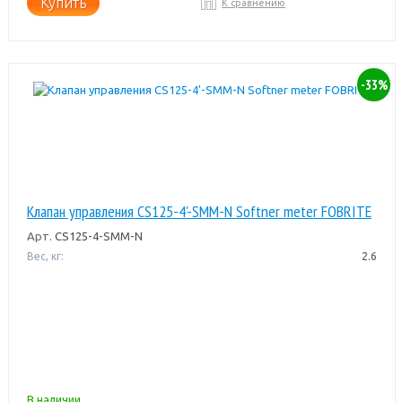
Купить
К сравнению
-33%
Клапан управления CS125-4'-SMM-N Softner meter FOBRITE
Арт.
CS125-4-SMM-N
Вес, кг:
2.6
В наличии