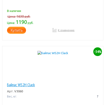
В наличии
1630
Цена:
руб.
1190
Цена:
руб.
Купить
К сравнению
-34%
Байпас WS2H Clack
Арт.
V3060
Вес, кг:
7