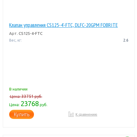
Клапан управления CS125-4'-FTC, DLFC-20GPM FOBRITE
Арт.
CS125-4-FTC
Вес, кг:
2.6
В наличии
33751
Цена:
руб.
23768
Цена:
руб.
Купить
К сравнению