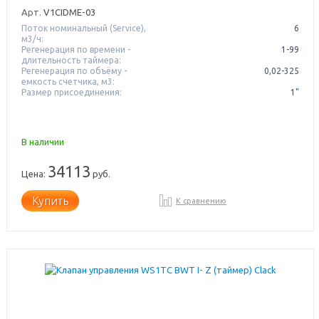
Арт.
V1CIDME-03
Поток номинальный (Service),
6
м3/ч:
Регенерация по времени -
1-99
длительность таймера:
Регенерация по объёму -
0,02-325
емкость счетчика, м3:
Размер присоединения:
1"
В наличии
34113
Цена:
руб.
Купить
К сравнению