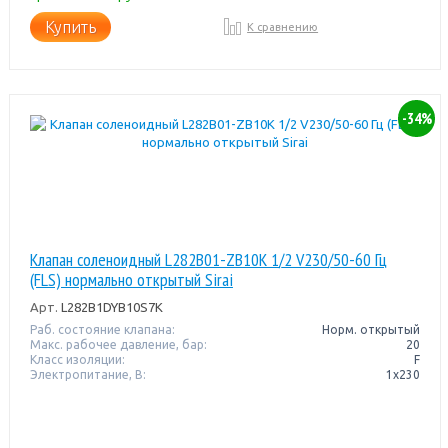
Купить
К сравнению
-34%
Клапан соленоидный L282B01-ZB10K 1/2 V230/50-60 Гц
(FLS) нормально открытый Sirai
Арт.
L282B1DYB10S7K
Раб. состояние клапана:
Норм. открытый
Макс. рабочее давление, бар:
20
Класс изоляции:
F
Электропитание, В:
1х230