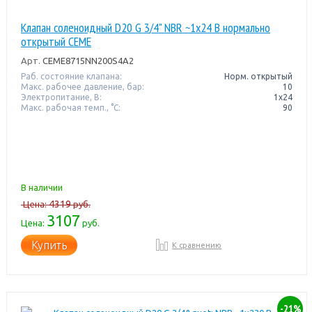
Клапан соленоидный D20 G 3/4" NBR ~1x24 В нормально
открытый CEME
Арт.
CEME8715NN200S4A2
Раб. состояние клапана:
Норм. открытый
Макс. рабочее давление, бар:
10
Электропитание, В:
1x24
Макс. рабочая темп., °С:
90
В наличии
4319
Цена:
руб.
3107
Цена:
руб.
Купить
К сравнению
-21%