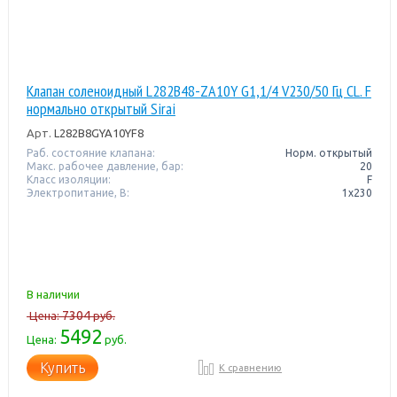
Клапан соленоидный L282B48-ZA10Y G1,1/4 V230/50 Гц CL. F
нормально открытый Sirai
Арт.
L282B8GYA10YF8
Раб. состояние клапана:
Норм. открытый
Макс. рабочее давление, бар:
20
Класс изоляции:
F
Электропитание, В:
1х230
В наличии
7304
Цена:
руб.
5492
Цена:
руб.
Купить
К сравнению