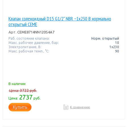
Клапан соленоидный D15 G1/2" NBR ~1x230 В нормально
открытый CEME
Арт.
CEME8714NN120S4A7
Раб. состояние клапана:
Норм. открытый
Макс. рабочее давление, бар:
10
Электропитание, В:
1х230
Макс. рабочая темп., °С:
90
В наличии
3722
Цена:
руб.
2737
Цена:
руб.
Купить
К сравнению