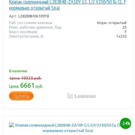
Клапан соленоидный L282B48-ZA10Y G1,1/2 V230/50 Гц CL. F
нормально открытый Sirai
Арт.
L282B8HYA10YF8
Раб. состояние клапана:
Норм. открытый
Макс. рабочее давление, бар:
20
Класс изоляции:
F
Электропитание, В:
1х230
В наличии
10325
Цена:
руб.
6661
Цена:
руб.
Купить
К сравнению
-24%