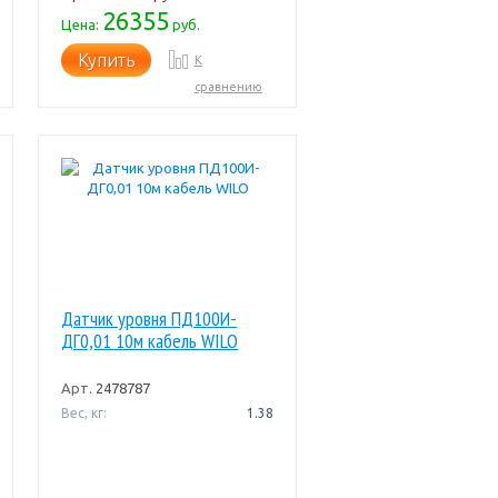
26355
Цена:
руб.
Купить
К
сравнению
Датчик уровня ПД100И-
ДГ0,01 10м кабель WILO
Арт.
2478787
Вес, кг:
1.38