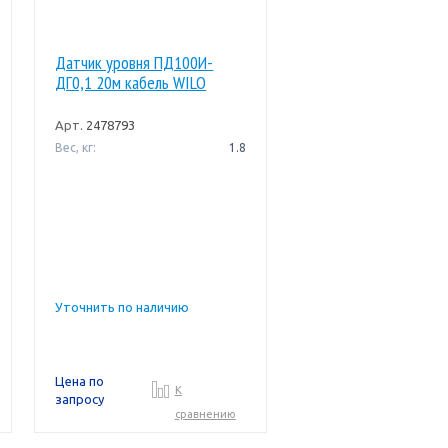
Датчик уровня ПД100И-
ДГ0,1 20м кабель WILO
Арт.
2478793
Вес, кг:
1.8
Уточнить по наличию
Цена по
К
запросу
сравнению