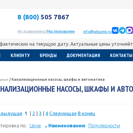
8 (800)
505 7867
Не дозвонились?
Мы перезвоним
info@wtpump.ru
 фактических на текущую дату. Актуальные цены уточняйт
Е
КЛИЕНТУ
БРЕНДЫ
ДОКУМЕНТАЦИЯ
КОНТАКТЫ
льные
/
Канализационные насосы, шкафы и автоматика
НАЛИЗАЦИОННЫЕ НАСОСЫ, ШКАФЫ И АВТ
едыдущая
1
|
2
|
3
|
4
Следующая
В конец
тировка по:
Цене
Наименованию
Популярности
▲