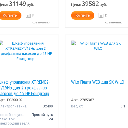
31149
39582
Цена:
руб.
Цена:
руб.
Купить
Купить
К
К
сравнению
сравнению
Шкаф управления XTREME2-
Wilo Плата WEB для SK WILO
T/15Hp для 2 трехфазных
насосов до 15 HP Fourgroup
Арт.
FG900.02
Арт.
2785367
Электропитание,
3х400
Вес, кг:
0.1
:
Способ запуска:
Прямой пуск
Макс. ток
24
электродвигателя,
: