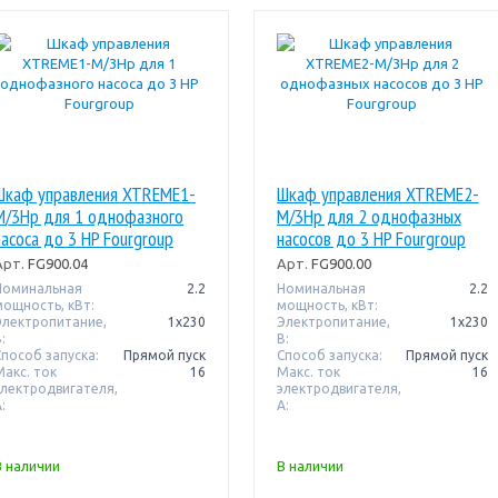
Шкаф управления XTREME1-
Шкаф управления XTREME2-
M/3Hp для 1 однофазного
M/3Hp для 2 однофазных
насоса до 3 HP Fourgroup
насосов до 3 HP Fourgroup
Арт.
FG900.04
Арт.
FG900.00
Номинальная
2.2
Номинальная
2.2
мощность, кВт:
мощность, кВт:
Электропитание,
1х230
Электропитание,
1х230
:
В:
Способ запуска:
Прямой пуск
Способ запуска:
Прямой пуск
Макс. ток
16
Макс. ток
16
электродвигателя,
электродвигателя,
:
А:
В наличии
В наличии