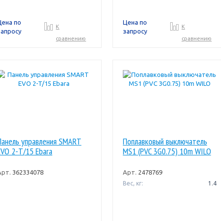
Цена по
Цена по
К
К
запросу
запросу
сравнению
сравнению
Панель управления SMART
Поплавковый выключатель
EVO 2-T/15 Ebara
MS1 (PVC 3G0.75) 10m WILO
Арт.
362334078
Арт.
2478769
Вес, кг:
1.4