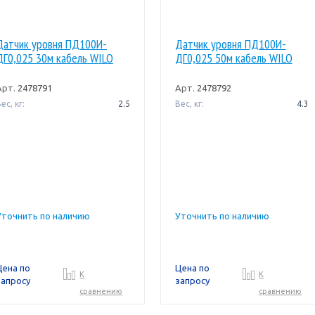
Датчик уровня ПД100И-
Датчик уровня ПД100И-
ДГ0,025 30м кабель WILO
ДГ0,025 50м кабель WILO
Арт.
2478791
Арт.
2478792
ес, кг:
2.5
Вес, кг:
4.3
Уточнить по наличию
Уточнить по наличию
Цена по
Цена по
К
К
запросу
запросу
сравнению
сравнению