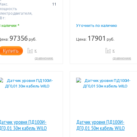
Макс.
11
мощность
электродвигателя,
Вт:
В наличии *
Уточнить по наличию
97356
17901
Цена:
руб.
Цена:
руб.
Купить
К
К
сравнению
сравнению
Датчик уровня ПД100И-
Датчик уровня ПД100И-
ДГ0,01 30м кабель WILO
ДГ0,01 50м кабель WILO