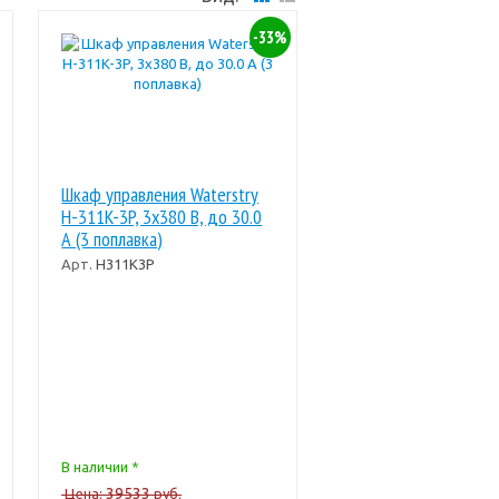
-33%
Шкаф управления Waterstry
Н-311K-3P, 3x380 В, до 30.0
А (3 поплавка)
Арт.
H311K3P
В наличии *
39533
Цена:
руб.