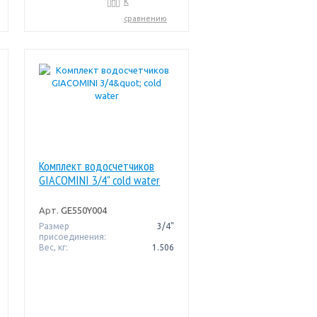
К
сравнению
Комплект водосчетчиков
GIACOMINI 3/4" cold water
Арт.
GE550Y004
Размер
3/4"
присоединения:
Вес, кг:
1.506