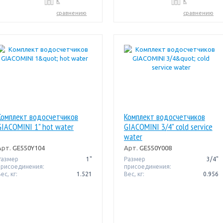
К
К
сравнению
сравнению
Комплект водосчетчиков
Комплект водосчетчиков
GIACOMINI 1" hot water
GIACOMINI 3/4" cold service
water
Арт.
GE550Y104
Арт.
GE550Y008
Размер
1"
Размер
3/4"
присоединения:
присоединения:
ес, кг:
1.521
Вес, кг:
0.956