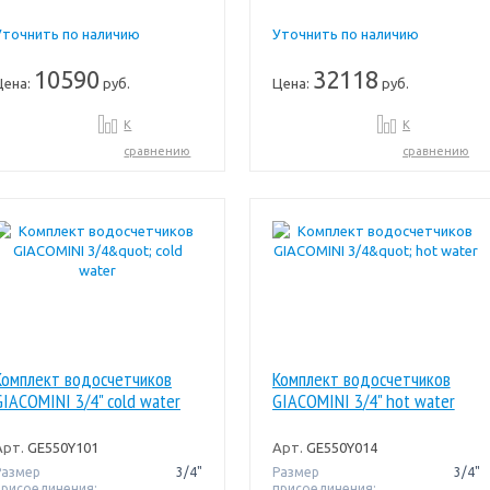
Уточнить по наличию
Уточнить по наличию
10590
32118
Цена:
руб.
Цена:
руб.
К
К
сравнению
сравнению
Комплект водосчетчиков
Комплект водосчетчиков
GIACOMINI 3/4" cold water
GIACOMINI 3/4" hot water
Арт.
GE550Y101
Арт.
GE550Y014
Размер
3/4"
Размер
3/4"
присоединения:
присоединения: