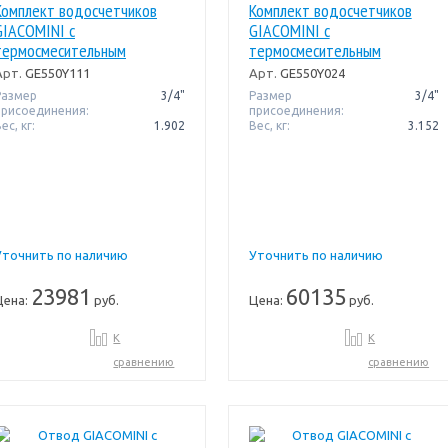
Комплект водосчетчиков
Комплект водосчетчиков
GIACOMINI с
GIACOMINI с
термосмесительным
термосмесительным
клапаном 3/4" cold water +
клапаном 3/4" cold water +
Арт.
GE550Y111
Арт.
GE550Y024
hot
hot
Размер
3/4"
Размер
3/4"
присоединения:
присоединения:
ес, кг:
1.902
Вес, кг:
3.152
Уточнить по наличию
Уточнить по наличию
23981
60135
Цена:
руб.
Цена:
руб.
К
К
сравнению
сравнению