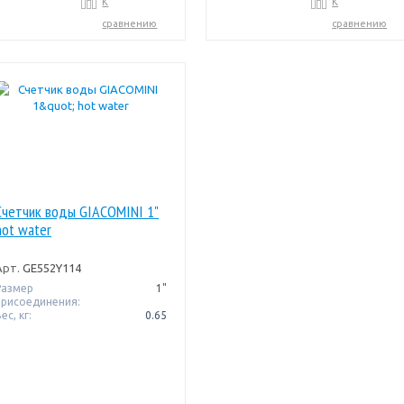
К
К
сравнению
сравнению
Счетчик воды GIACOMINI 1"
hot water
Арт.
GE552Y114
Размер
1"
присоединения:
ес, кг:
0.65