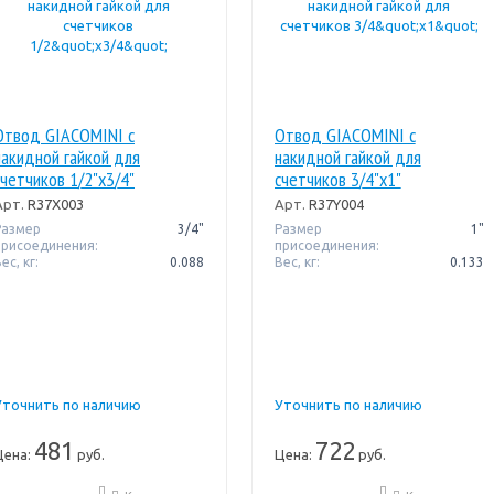
Отвод GIACOMINI с
Отвод GIACOMINI с
накидной гайкой для
накидной гайкой для
счетчиков 1/2"x3/4"
счетчиков 3/4"x1"
Арт.
R37X003
Арт.
R37Y004
Размер
3/4"
Размер
1"
присоединения:
присоединения:
ес, кг:
0.088
Вес, кг:
0.133
Уточнить по наличию
Уточнить по наличию
481
722
Цена:
руб.
Цена:
руб.