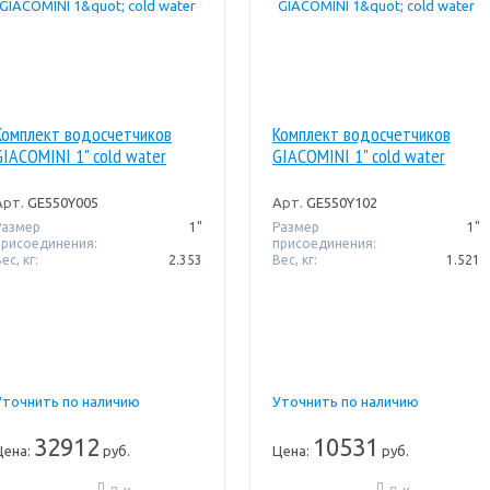
Комплект водосчетчиков
Комплект водосчетчиков
GIACOMINI 1" cold water
GIACOMINI 1" cold water
Арт.
GE550Y005
Арт.
GE550Y102
Размер
1"
Размер
1"
присоединения:
присоединения:
ес, кг:
2.353
Вес, кг:
1.521
Уточнить по наличию
Уточнить по наличию
32912
10531
Цена:
руб.
Цена:
руб.