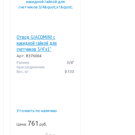
Отвод GIACOMINI с
накидной гайкой для
счетчиков 3/4"x1"
Арт.
R37X004
Размер
3/4"
присоединения:
Вес, кг:
0.133
Уточнить по наличию
761
Цена:
руб.