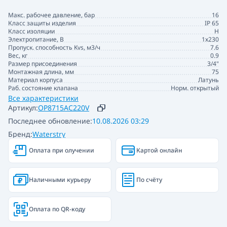
Макс. рабочее давление, бар
16
Класс защиты изделия
IP 65
Класс изоляции
H
Электропитание, В
1х230
Пропуск. способность Kvs, м3/ч
7.6
Вес, кг
0.9
Размер присоединения
3/4"
Монтажная длина, мм
75
Материал корпуса
Латунь
Раб. состояние клапана
Норм. открытый
Все характеристики
Артикул:
OP8715AC220V
Последнее обновление:
10.08.2026 03:29
Бренд:
Waterstry
Оплата при олучении
Картой онлайн
Наличными курьеру
По счёту
Оплата по QR-коду