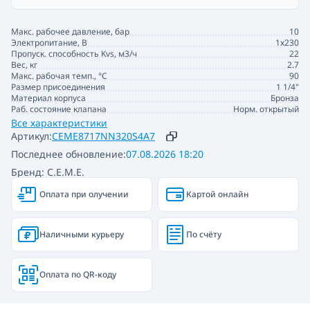
Макс. рабочее давление, бар
10
Электропитание, В
1х230
Пропуск. способность Kvs, м3/ч
22
Вес, кг
2.7
Макс. рабочая темп., °С
90
Размер присоединения
1 1/4"
Материал корпуса
Бронза
Раб. состояние клапана
Норм. открытый
Все характеристики
Артикул:
CEME8717NN320S4A7
Последнее обновление:
07.08.2026 18:20
Бренд: C.E.M.E.
Оплата при олучении
Картой онлайн
Наличными курьеру
По счёту
Оплата по QR-коду