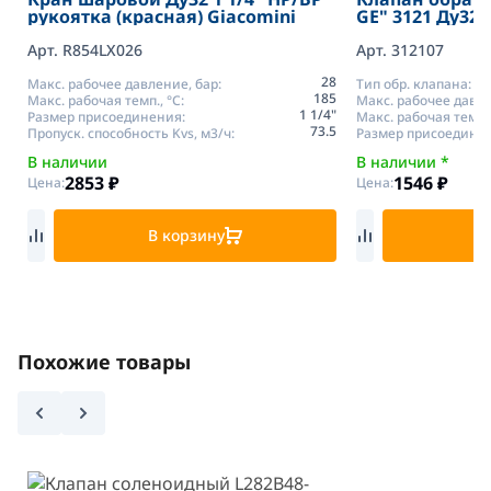
рукоятка (красная) Giacomini
GE" 3121 Ду32 P
max.90*C
Арт. R854LX026
Арт. 312107
28
Макс. рабочее давление, бар:
Тип обр. клапана:
185
Макс. рабочая темп., °С:
Макс. рабочее давле
1 1/4"
Размер присоединения:
Макс. рабочая темп.,
73.5
Пропуск. способность Kvs, м3/ч:
Размер присоедине
В наличии
В наличии *
2853
₽
1546
₽
Цена:
Цена:
В корзину
В
Похожие товары