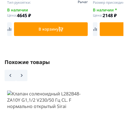
Рычаг
Тип рукоятки:
Размер присоедине
В наличии
В наличии *
4645
₽
2148
₽
Цена:
Цена:
В корзину
В
Похожие товары