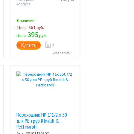
корпуса:
В наличии
561
Цена:
руб.
395
Цена:
руб.
Купить
К
сравнению
Переходник НР 1"1/2 x 50
для PE труб Rinaldi &
Pettinaroli
Арт.
3010112050G