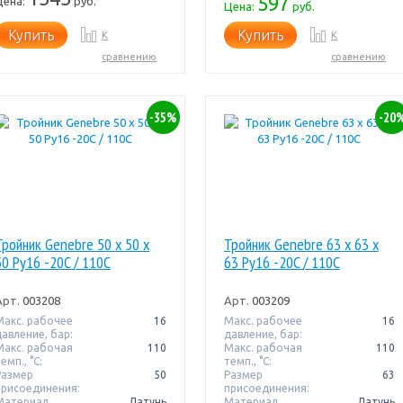
597
Цена:
руб.
Цена:
руб.
Купить
Купить
К
К
сравнению
сравнению
-35%
-20
Тройник Genebre 50 x 50 x
Тройник Genebre 63 x 63 x
50 Pу16 -20C / 110C
63 Pу16 -20C / 110C
Арт.
003208
Арт.
003209
Макс. рабочее
16
Макс. рабочее
16
давление, бар:
давление, бар:
Макс. рабочая
110
Макс. рабочая
110
емп., °С:
темп., °С:
Размер
50
Размер
63
присоединения:
присоединения:
Материал
Латунь
Материал
Латунь