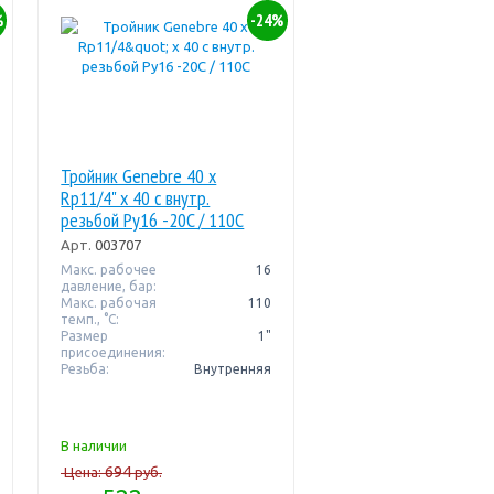
%
-24%
Тройник Genebre 40 x
Rp11/4" x 40 с внутр.
резьбой Pу16 -20C / 110C
Арт.
003707
Макс. рабочее
16
давление, бар:
Макс. рабочая
110
темп., °С:
Размер
1"
присоединения:
Резьба:
Внутренняя
В наличии
694
Цена:
руб.