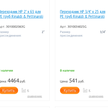
Переходник НР 2" x 63 для
Переходник НР 3/4" x 25 для
PE труб Rinaldi & Pettinaroli
PE труб Rinaldi & Pettinaroli
Арт.
3010002063G
Арт.
3010034025G
Размер
2"
Размер
3/4"
присоединения:
присоединения:
В наличии
В наличии
4464
541
Цена:
руб.
Цена:
руб.
Купить
Купить
К
К
сравнению
сравнению