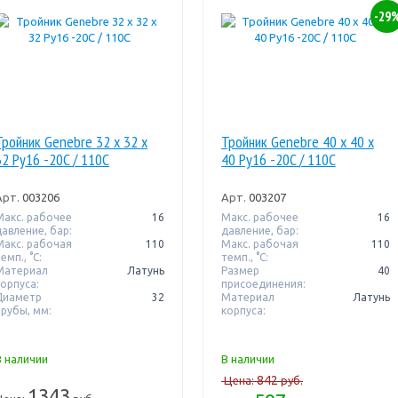
-29
Тройник Genebre 32 x 32 x
Тройник Genebre 40 x 40 x
32 Pу16 -20C / 110C
40 Pу16 -20C / 110C
Арт.
003206
Арт.
003207
Макс. рабочее
16
Макс. рабочее
16
давление, бар:
давление, бар:
Макс. рабочая
110
Макс. рабочая
110
емп., °С:
темп., °С:
Материал
Латунь
Размер
40
корпуса:
присоединения:
Диаметр
32
Материал
Латунь
трубы, мм:
корпуса:
В наличии
В наличии
842
Цена:
руб.
1343