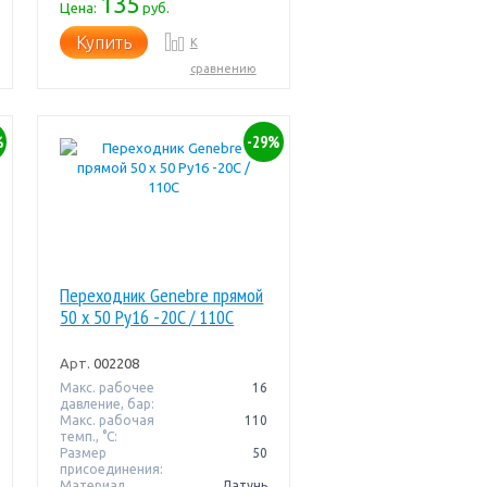
135
Цена:
руб.
Купить
К
сравнению
%
-29%
Переходник Genebre прямой
50 x 50 Pу16 -20C / 110C
Арт.
002208
Макс. рабочее
16
давление, бар:
Макс. рабочая
110
темп., °С:
Размер
50
присоединения:
Материал
Латунь