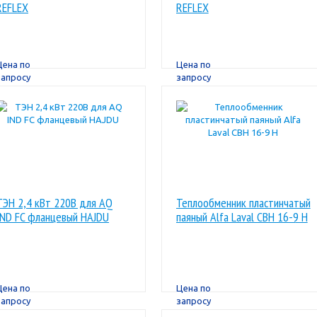
REFLEX
REFLEX
Цена по
Цена по
запросу
запросу
ТЭН 2,4 кВт 220B для AQ
Теплообменник пластинчатый
IND FC фланцевый HAJDU
паяный Alfa Laval CBН 16-9 H
Цена по
Цена по
запросу
запросу