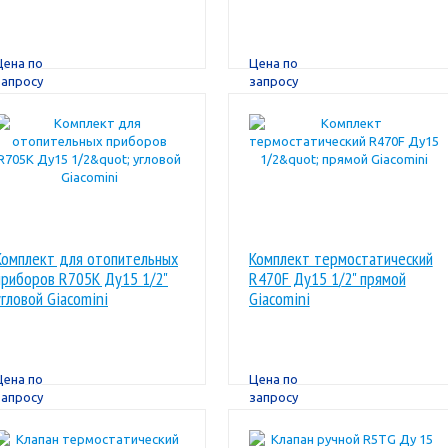
откр. 1,5м (R478X121)
Giacomini
Цена по
Цена по
запросу
запросу
Комплект для отопительных
Комплект термостатический
приборов R705K Ду15 1/2"
R470F Ду15 1/2" прямой
угловой Giacomini
Giacomini
Цена по
Цена по
запросу
запросу