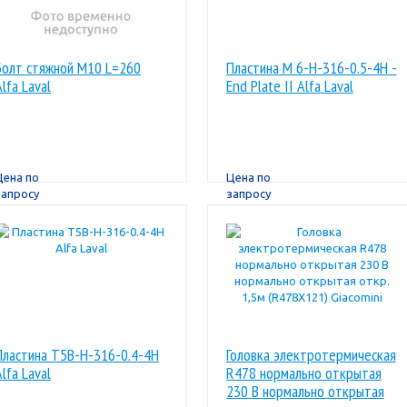
Болт стяжной M10 L=260
Пластина M 6-H-316-0.5-4H -
Alfa Laval
End Plate II Alfa Laval
Цена по
Цена по
запросу
запросу
Пластина T5B-H-316-0.4-4H
Головка электротермическая
Alfa Laval
R478 нормально открытая
230 В нормально открытая