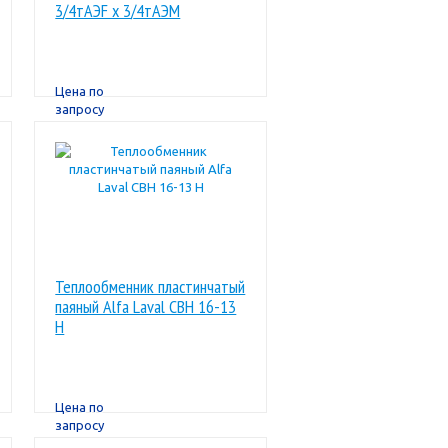
3/4тАЭF x 3/4тАЭM
Цена по
запросу
Теплообменник пластинчатый
паяный Alfa Laval CBН 16-13
H
Цена по
запросу