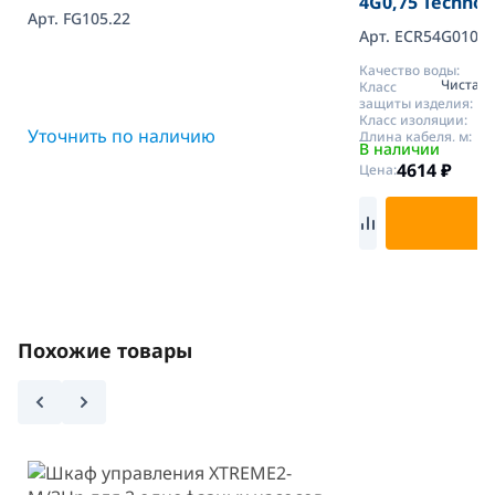
4G0,75 Technop
Арт. FG105.22
Арт. ECR54G010N
Качество воды:
Чистая 
Класс
защиты изделия:
Класс изоляции:
Уточнить по наличию
Длина кабеля, м:
В наличии
4614
₽
Цена:
В
Похожие товары