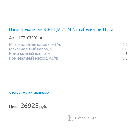
Насос фекальный RIGHT/A 75 M A с кабелем 5м Ebara
Арт.
1771030021A
Максимальный расход, м3/ч:
14.4
Максимальный напор, м:
8.8
Номинальный напор, м:
4.7
Номинальный расход м3/ч:
9.6
Уточнить по наличию
26925
Цена:
руб.
К сравнению