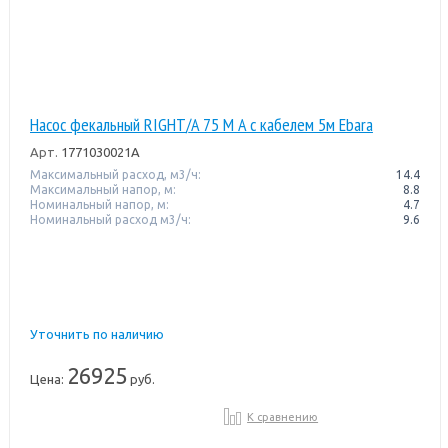
Насос фекальный RIGHT/A 75 M A с кабелем 5м Ebara
Арт.
1771030021A
Максимальный расход, м3/ч:
14.4
Максимальный напор, м:
8.8
Номинальный напор, м:
4.7
Номинальный расход м3/ч:
9.6
Уточнить по наличию
26925
Цена:
руб.
К сравнению