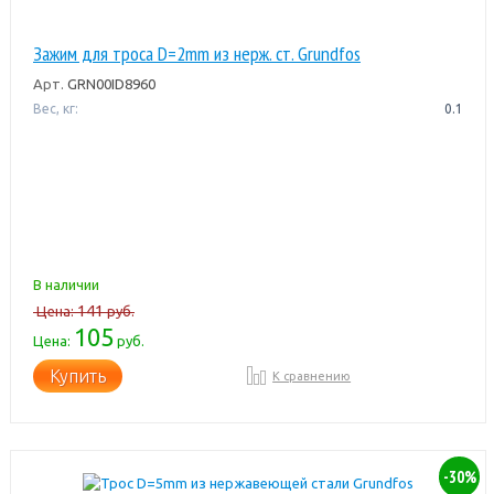
Зажим для троса D=2mm из нерж. ст. Grundfos
Арт.
GRN00ID8960
Вес, кг:
0.1
В наличии
141
Цена:
руб.
105
Цена:
руб.
Купить
К сравнению
-30%