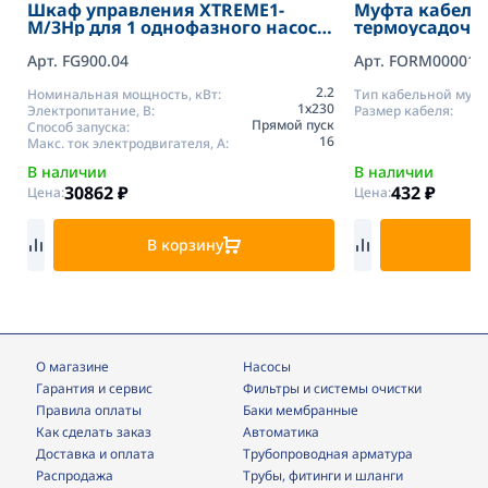
Шкаф управления XTREME1-
Муфта кабель
M/3Hp для 1 однофазного насоса
термоусадочная
до 3 HP Fourgroup
2,5 4х1,5-2,5) 
Арт. FG900.04
резинового ка
Арт. FORM000010
2.2
Номинальная мощность, кВт:
Тип кабельной муфт
1х230
Электропитание, В:
Размер кабеля:
Прямой пуск
Способ запуска:
16
Макс. ток электродвигателя, А:
В наличии
В наличии
30862
₽
432
₽
Цена:
Цена:
В корзину
В
О магазине
Насосы
Гарантия и сервис
фильтры и системы очистки
Правила оплаты
Баки мембранные
Как сделать заказ
Автоматика
Доставка и оплата
трубопроводная арматура
Распродажа
трубы, фитинги и шланги