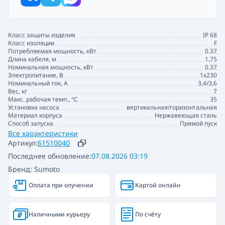
Класс защиты изделия
IP 68
Класс изоляции
F
Потребляемая мощность, кВт
0.37
Длина кабеля, м
1,75
Номинальная мощность, кВт
0.37
Электропитание, В
1х230
Номинальный ток, А
3,4/3,6
Вес, кг
7
Макс. рабочая темп., °С
35
Установка насоса
вертикальная/горизонтальная
Материал корпуса
Нержавеющая сталь
Способ запуска
Прямой пуск
Все характеристики
Артикул:
61510040
Последнее обновление:
07.08.2026 03:19
Бренд: Sumoto
Оплата при олучении
Картой онлайн
Наличными курьеру
По счёту