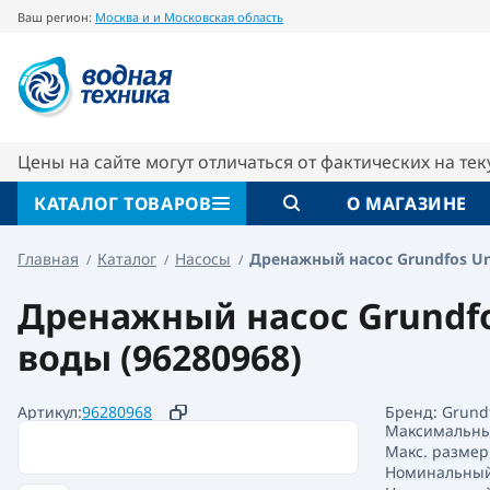
Ваш регион:
Москва и и Московская область
Дренажный насос Grundfos Unilift СC 7 A1
Описание
Характеристики
Цены на сайте могут отличаться от фактических на те
КАТАЛОГ ТОВАРОВ
О МАГАЗИНЕ
Главная
Каталог
Насосы
Дренажный насос Grundfos Unil
Дренажный насос Grundfos 
воды (96280968)
Артикул:
96280968
Бренд: Grund
Максимальны
Макс. размер
Номинальный