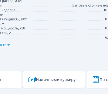
 расход м3/ч
ы
Бытовые сточные во
 изделия
IP
ии
 мощность, кВт
0
, м
 мощность, кВт
0
ток, А
6
истики
н
Наличными курьеру
По с