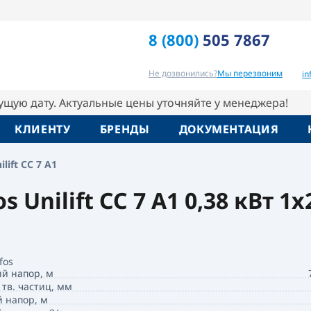
8 (800)
505 7867
Отзывы
Вопрос-ответ
Похо
Не дозвонились?
Мы перезвоним
i
кущую дату. Актуальные цены уточняйте у менеджера!
КЛИЕНТУ
БРЕНДЫ
ДОКУМЕНТАЦИЯ
ift СC 7 A1
Unilift СС 7 A1 0,38 кВт 1x
fos
й напор, м
 тв. частиц, мм
 напор, м