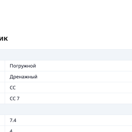
ик
Погружной
Дренажный
CC
CC 7
7.4
4