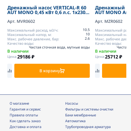
Дренажный насос VERTICAL-R 60
Дренажный на
AUT MONO 0,45 кВт 0,6 л.с. 1х230 В
AUT MONO Arv
50 Гц с кабелем 10м H05VVF Arven
Арт. MVR0602
Арт. MZR0602
10.5
Максимальный расход, м3/ч:
Максимальный расхо
10
Максимальный напор, м:
Максимальный напо
2.6
Макс. рабочее давление, бар:
Макс. рабочее давле
Качество воды:
Качество воды:
Чистая сточная вода, мутные воды
Чистая 
В наличии
В наличии
29186
₽
25712
₽
Цена:
Цена:
В корзину
В
О магазине
Насосы
Гарантия и сервис
фильтры и системы очистки
Правила оплаты
Баки мембранные
Как сделать заказ
Автоматика
Доставка и оплата
трубопроводная арматура