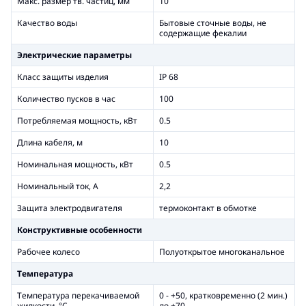
Макс. размер тв. частиц, мм
10
Качество воды
Бытовые сточные воды, не
содержащие фекалии
Электрические параметры
Класс защиты изделия
IP 68
Количество пусков в час
100
Потребляемая мощность, кВт
0.5
Длина кабеля, м
10
Номинальная мощность, кВт
0.5
Номинальный ток, А
2,2
Защита электродвигателя
термоконтакт в обмотке
Конструктивные особенности
Рабочее колесо
Полуоткрытое многоканальное
Температура
Температура перекачиваемой
0 - +50, кратковременно (2 мин.)
жидкости, °С
до +70