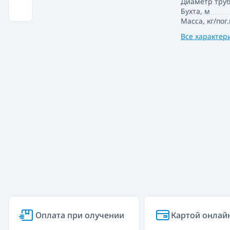
Диаметр тру
Бухта, м
Масса, кг/пог
Все характер
Оплата при олучении
Картой онлай