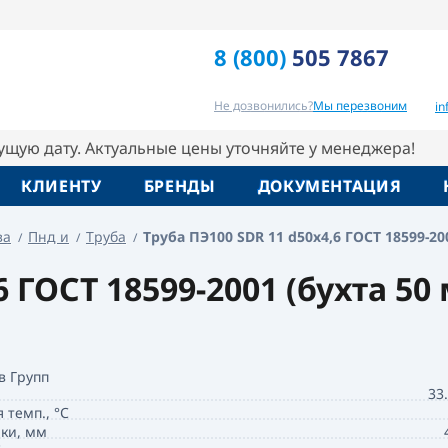
Арт
1 (бухта 50 метров) Покров Групп
ПЭ1
8 (800)
505 7867
Вопрос-ответ
Похожие товары
Не дозвонились?
Мы перезвоним
i
кущую дату. Актуальные цены уточняйте у менеджера!
КЛИЕНТУ
БРЕНДЫ
ДОКУМЕНТАЦИЯ
ва
Пнд и
Труба
Труба ПЭ100 SDR 11 d50х4,6 ГОСТ 18599-20
6 ГОСТ 18599-2001 (бухта 5
в Групп
33
 темп., °С
ки, мм