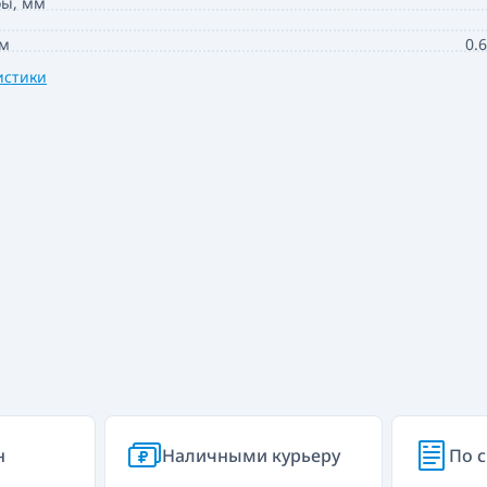
бы, мм
.м
0.
истики
н
Наличными курьеру
По с