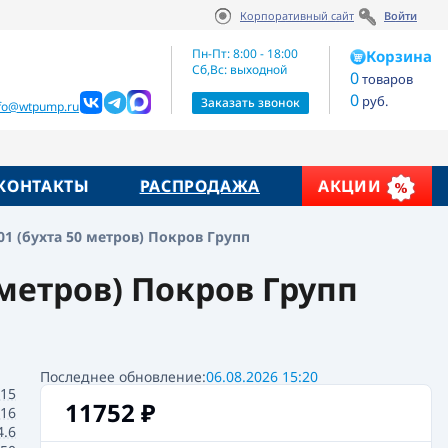
Корпоративный сайт
Войти
икул:
11752
₽
В корзину
00.50.050
Пн-Пт: 8:00 - 18:00
Корзина
Сб,Вс: выходной
0
товаров
0
руб.
Заказать звонок
nfo@wtpump.ru
КОНТАКТЫ
РАСПРОДАЖА
АКЦИИ
01 (бухта 50 метров) Покров Групп
0 метров) Покров Групп
Последнее обновление:
06.08.2026 15:20
.15
11752
₽
16
4.6