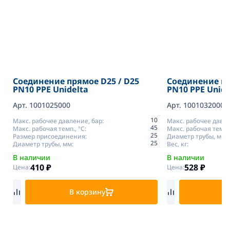
Соединение прямое D25 / D25
Соединение пр
PN10 PPE Unidelta
PN10 PPE Unide
Арт. 1001025000
Арт. 1001032000
10
Макс. рабочее давление, бар:
Макс. рабочее давле
45
Макс. рабочая темп., °С:
Макс. рабочая темп.,
25
Размер присоединения:
Диаметр трубы, мм:
25
Диаметр трубы, мм:
Вес, кг:
В наличии
В наличии
410
₽
528
₽
Цена:
Цена:
В корзину
В