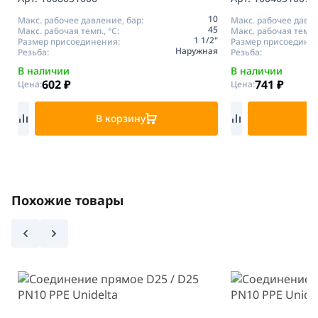
10
Макс. рабочее давление, бар:
Макс. рабочее давле
45
Макс. рабочая темп., °С:
Макс. рабочая темп.,
1 1/2"
Размер присоединения:
Размер присоедине
Наружная
Резьба:
Резьба:
В наличии
В наличии
602
₽
741
₽
Цена:
Цена:
В корзину
В
Похожие товары