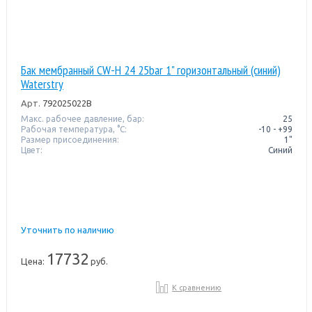
Бак мембранный CW-Н 24 25bar 1" горизонтальный (синий)
Waterstry
Арт.
792025022B
Макс. рабочее давление, бар:
25
Рабочая температура, °C:
-10 - +99
Размер присоединения:
1"
Цвет:
Синий
Уточнить по наличию
17732
Цена:
руб.
К сравнению