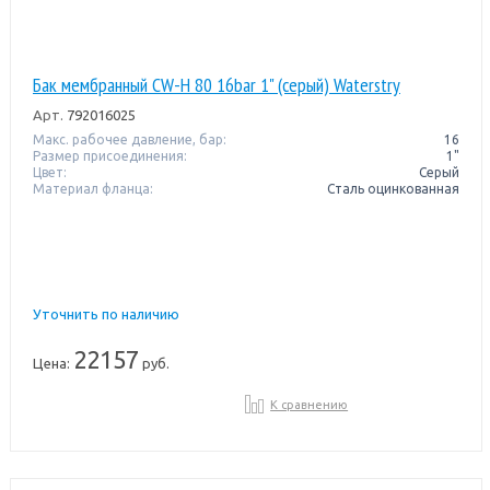
Бак мембранный CW-Н 80 16bar 1" (серый) Waterstry
Арт.
792016025
Макс. рабочее давление, бар:
16
Размер присоединения:
1"
Цвет:
Серый
Материал фланца:
Сталь оцинкованная
Уточнить по наличию
22157
Цена:
руб.
К сравнению