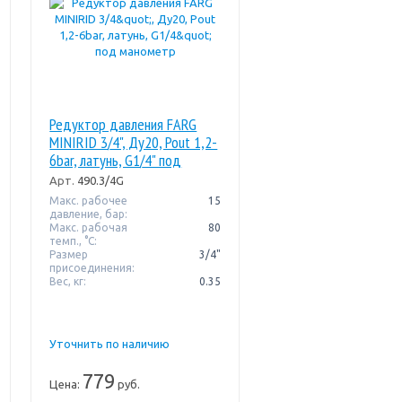
Редуктор давления FARG
MINIRID 3/4", Ду20, Pout 1,2-
6bar, латунь, G1/4" под
манометр
Арт.
490.3/4G
Макс. рабочее
15
давление, бар:
Макс. рабочая
80
темп., °С:
Размер
3/4"
присоединения:
Вес, кг:
0.35
Уточнить по наличию
779
Цена:
руб.