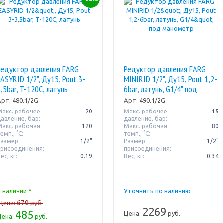
Редуктор давления FARG
Редуктор давления FARG
EASYRID 1/2", Ду15, Pout 3-
MINIRID 1/2", Ду15, Pout 1,2-
3,5bar, T-120C, латунь
6bar, латунь, G1/4" под
манометр
Арт.
480.1/2G
Арт.
490.1/2G
Макс. рабочее
20
Макс. рабочее
15
давление, бар:
давление, бар:
Макс. рабочая
120
Макс. рабочая
80
емп., °С:
темп., °С:
Размер
1/2"
Размер
1/2"
присоединения:
присоединения:
ес, кг:
0.19
Вес, кг:
0.34
В наличии *
Уточнить по наличию
679
Цена:
руб.
2269
485
Цена:
руб.
Цена:
руб.