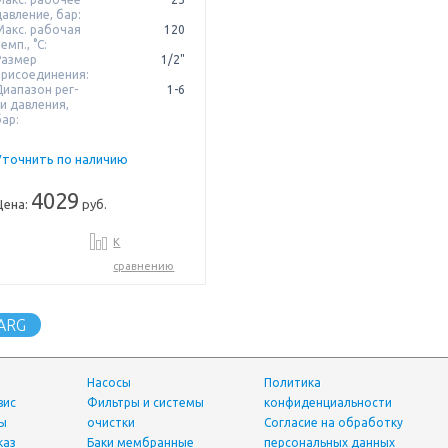
давление, бар:
Макс. рабочая
120
емп., °С:
Размер
1/2"
присоединения:
Диапазон рег-
1-6
ки давления,
бар:
Уточнить по наличию
4029
Цена:
руб.
К
сравнению
ARG
Насосы
Политика
вис
фильтры и системы
конфиденциальности
ты
очистки
Согласие на обработку
каз
Баки мембранные
персональных данных