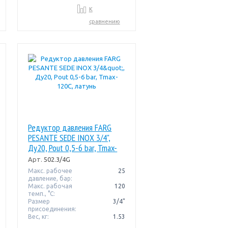
К
сравнению
Редуктор давления FARG
PESANTE SEDE INOX 3/4",
Ду20, Pout 0,5-6 bar, Tmax-
120C, латунь
Арт.
502.3/4G
Макс. рабочее
25
давление, бар:
Макс. рабочая
120
темп., °С:
Размер
3/4"
присоединения:
Вес, кг:
1.53