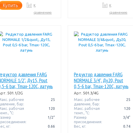
Купить
К
К
сравнению
сравнению
Редуктор давления FARG
Редуктор давления FARG
NORMALE 1/2", Ду15, Pout
NORMALE 3/4", Ду20, Pout
0,5-6 bar, Tmax-120C, латунь
0,5-6 bar, Tmax-120C, латунь
Арт.
501.1/2G
Арт.
501.3/4G
Макс. рабочее
25
Макс. рабочее
25
давление, бар:
давление, бар:
Макс. рабочая
120
Макс. рабочая
120
емп., °С:
темп., °С:
Размер
1/2"
Размер
3/4"
присоединения:
присоединения:
ес, кг:
0.66
Вес, кг:
0.74