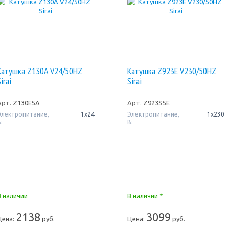
Катушка Z130A V24/50HZ
Катушка Z923E V230/50HZ
irai
Sirai
Арт.
Z130E5A
Арт.
Z923S5E
Электропитание,
1х24
Электропитание,
1х230
:
В:
В наличии
В наличии *
2138
3099
Цена:
руб.
Цена:
руб.