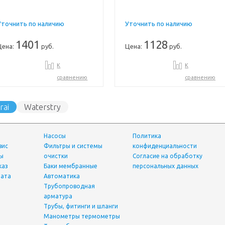
Уточнить по наличию
Уточнить по наличию
1401
1128
Цена:
руб.
Цена:
руб.
К
К
сравнению
сравнению
rai
Waterstry
Насосы
Политика
вис
фильтры и системы
конфиденциальности
ты
очистки
Согласие на обработку
каз
Баки мембранные
персональных данных
лата
Автоматика
трубопроводная
арматура
трубы, фитинги и шланги
манометры термометры