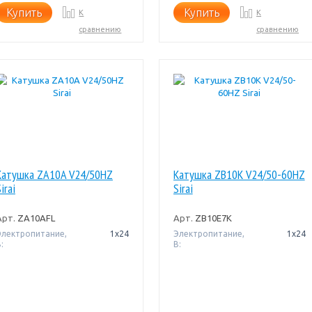
Купить
Купить
К
К
сравнению
сравнению
Катушка ZA10A V24/50HZ
Катушка ZB10K V24/50-60HZ
irai
Sirai
Арт.
ZA10AFL
Арт.
ZB10E7K
Электропитание,
1х24
Электропитание,
1х24
:
В: