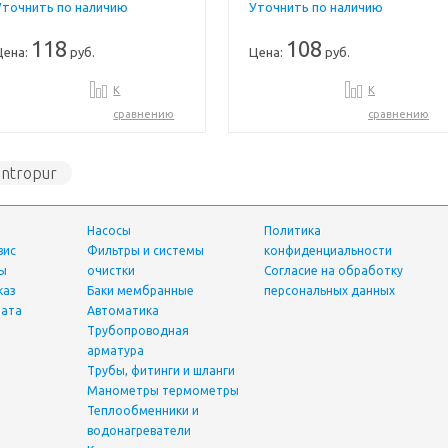
Уточнить по наличию
Уточнить по наличию
118
108
Цена:
руб.
Цена:
руб.
К
К
сравнению
сравнению
intropur
Насосы
Политика
вис
фильтры и системы
конфиденциальности
ты
очистки
Согласие на обработку
каз
Баки мембранные
персональных данных
лата
Автоматика
трубопроводная
арматура
трубы, фитинги и шланги
манометры термометры
теплообменники и
водонагреватели