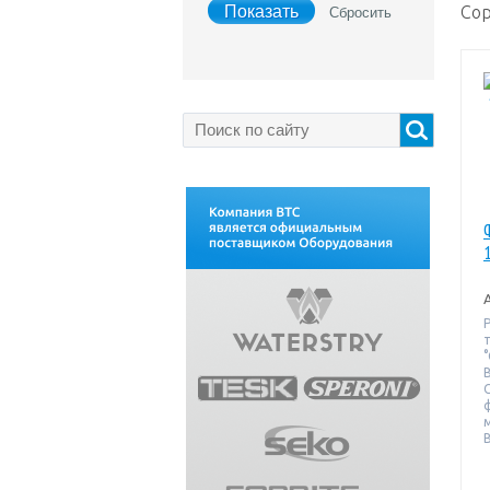
Сор
°
В
В