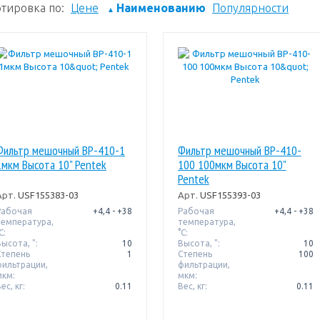
тировка по:
Цене
Наименованию
Популярности
▲
Фильтр мешочный BP-410-1
Фильтр мешочный BP-410-
1мкм Высота 10" Pentek
100 100мкм Высота 10"
Pentek
Арт.
USF155383-03
Арт.
USF155393-03
Рабочая
+4,4 - +38
Рабочая
+4,4 - +38
температура,
температура,
C:
°C:
ысота, ":
10
Высота, ":
10
Степень
1
Степень
100
фильтрации,
фильтрации,
мкм:
мкм:
ес, кг:
0.11
Вес, кг:
0.11