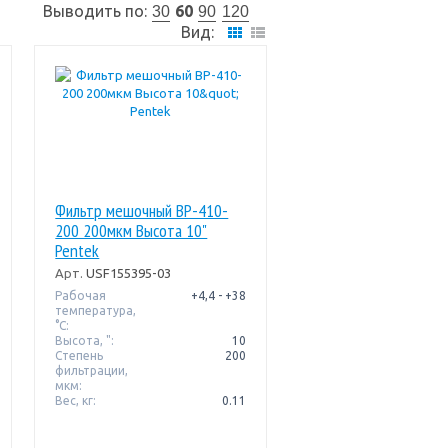
Выводить по:
60
30
90
120
Вид:
Фильтр мешочный BP-410-
200 200мкм Высота 10"
Pentek
Арт.
USF155395-03
Рабочая
+4,4 - +38
температура,
°C:
Высота, ":
10
Степень
200
фильтрации,
мкм:
Вес, кг:
0.11