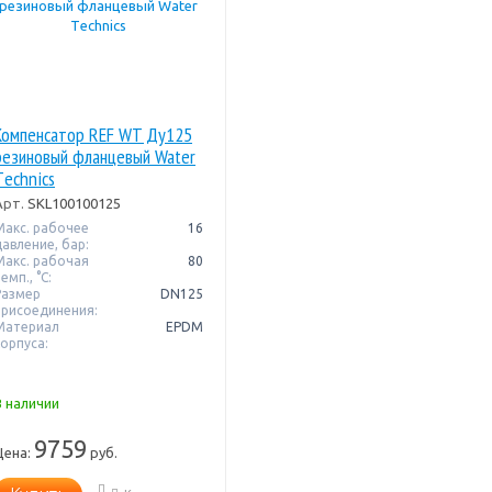
Компенсатор REF WT Ду125
резиновый фланцевый Water
Тechnics
Арт.
SKL100100125
Макс. рабочее
16
давление, бар:
Макс. рабочая
80
емп., °С:
Размер
DN125
присоединения:
Материал
EPDM
корпуса:
В наличии
9759
Цена:
руб.