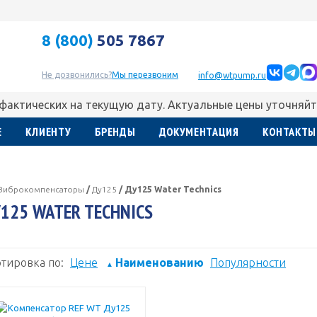
8 (800)
505 7867
Не дозвонились?
Мы перезвоним
info@wtpump.ru
 фактических на текущую дату. Актуальные цены уточняйт
Е
КЛИЕНТУ
БРЕНДЫ
ДОКУМЕНТАЦИЯ
КОНТАКТЫ
Виброкомпенсаторы
/
Ду125
/
Ду125 Water Technics
125 WATER TECHNICS
тировка по:
Цене
Наименованию
Популярности
▲