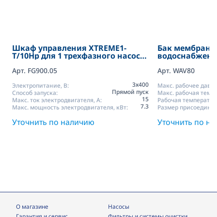
Шкаф управления XTREME1-
Бак мембранны
T/10Hp для 1 трехфазного насоса
водоснабжени
до 10 HP Fourgroup
Арт. FG900.05
Арт. WAV80
3х400
Электропитание, В:
Макс. рабочее давле
Прямой пуск
Способ запуска:
Макс. рабочая темп.,
15
Макс. ток электродвигателя, А:
Рабочая температура
7.3
Макс. мощность электродвигателя, кВт:
Размер присоедине
Уточнить по наличию
Уточнить по н
О магазине
Насосы
Гарантия и сервис
фильтры и системы очистки