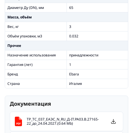
Диаметр Ду (DN), мм
65
Масса, объём
Вес, кг
3
Объём упаковки, м3
0.032
Прочее
Назначение использования
принадлежности
Гарантия (лет)
1
Бренд
Ebara
Страна
Италия
Документация
ТР_ТС_037_ЕАЭС_N_RU_Д-IT.РА03.В.27165-
22_до_24.04.2027.(0.64 Mb)