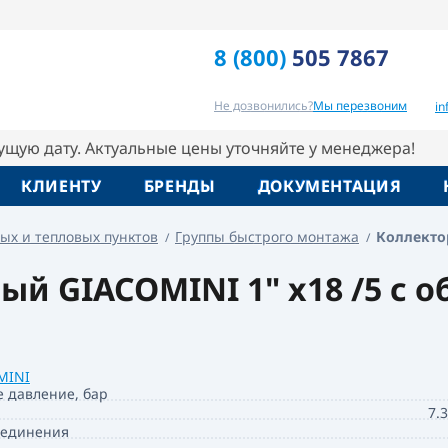
 расходомерами сборный Giacomini
8 (800)
505 7867
Отзывы
Вопрос-ответ
Похо
Не дозвонились?
Мы перезвоним
i
кущую дату. Актуальные цены уточняйте у менеджера!
КЛИЕНТУ
БРЕНДЫ
ДОКУМЕНТАЦИЯ
ых и тепловых пунктов
Группы быстрого монтажа
Коллектор
ый GIACOMINI 1" x18 /5 с 
MINI
е давление, бар
7.
оединения