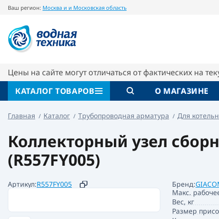
Ваш регион:
Москва и и Московская область
Коллекторный узел 1" x18 /5 с обвязкой и
Описание
Характеристики
Цены на сайте могут отличаться от фактических на те
КАТАЛОГ ТОВАРОВ
О МАГАЗИНЕ
Главная
Каталог
Трубопроводная арматура
Для котельн
Коллекторный узел сборн
(R557FY005)
Артикул:
R557FY005
Бренд:
GIACO
Макс. рабоче
Вес, кг
Размер прис