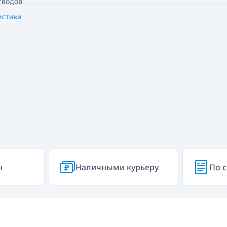
тводов
истики
н
Наличными курьеру
По с