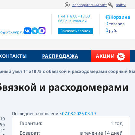
Корпоративный сайт
Войти
Артикул:
Цена по запросу
R557FY005
Пн-Пт: 8:00 - 18:00
Корзина
Сб,Вс: выходной
0
товаров
0
руб.
жие товары
Заказать звонок
nfo@wtpump.ru
КОНТАКТЫ
РАСПРОДАЖА
АКЦИИ
ный узел 1" x18 /5 с обвязкой и расходомерами сборный Gi
обвязкой и расходомерами
Последнее обновление:
07.08.2026 03:19
10
Гарантия:
1 год
396
1"
Возврат:
в течение 14 дней