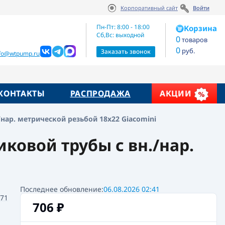
Корпоративный сайт
Войти
Артикул:
706
₽
В корзину
R178RY012
Пн-Пт: 8:00 - 18:00
Корзина
Сб,Вс: выходной
0
товаров
0
руб.
жие товары
Заказать звонок
nfo@wtpump.ru
КОНТАКТЫ
РАСПРОДАЖА
АКЦИИ
/нар. метрической резьбой 18x22 Giacomini
ковой трубы с вн./нар.
Последнее обновление:
06.08.2026 02:41
071
706
₽