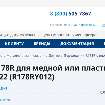
резьбой 18x22 Giacomini
8 (800)
505 7867
Отзывы
Вопрос-ответ
Похо
Не дозвонились?
Мы перезвоним
i
кущую дату. Актуальные цены уточняйте у менеджера!
КЛИЕНТУ
БРЕНДЫ
ДОКУМЕНТАЦИЯ
ва
Металлопластиковые и
Другое
Переходник R178R с вн.
78R для медной или пласти
2 (R178RY012)
MINI
0.
истики