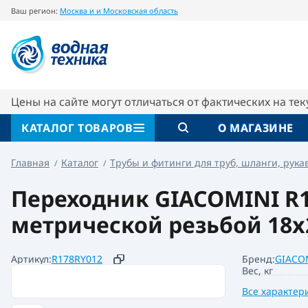
Ваш регион:
Москва и и Московская область
Переходник R178R с вн./нар. метрической 
Описание
Характеристики
Цены на сайте могут отличаться от фактических на те
КАТАЛОГ ТОВАРОВ
О МАГАЗИНЕ
Главная
Каталог
Трубы и фитинги для труб, шланги, рука
Переходник GIACOMINI R1
метрической резьбой 18x2
Артикул:
R178RY012
Бренд:
GIACO
Вес, кг
Все характер