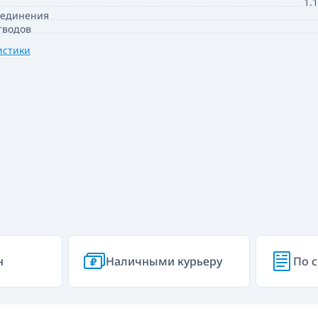
1.
оединения
тводов
истики
н
Наличными курьеру
По с