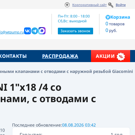
Корпоративный сайт
Войти
Артикул:
Цена по запросу
R553SY004
Пн-Пт: 8:00 - 18:00
Корзина
Сб,Вс: выходной
0
товаров
0
руб.
жие товары
Заказать звонок
nfo@wtpump.ru
КОНТАКТЫ
РАСПРОДАЖА
АКЦИИ
чными клапанами с отводами с наружной резьбой Giacomini
1"x18 /4 сo
ами, с отводами с
Последнее обновление:
08.08.2026 03:42
10
Гарантия:
1 год