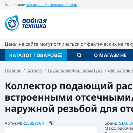
Ваш регион:
Москва и и Московская область
Коллектор 1"x18 /4 подающий с отсечными
Giacomini
Описание
Характеристики
Цены на сайте могут отличаться от фактических на те
КАТАЛОГ ТОВАРОВ
О МАГАЗИНЕ
Главная
Каталог
Трубопроводная арматура
Для котельн
Коллектор подающий расп
встроенными отсечными/
наружной резьбой для от
Артикул:
R553SY004
Бренд:
GIACO
Макс. рабоче