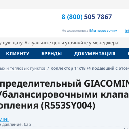
 клапанами с отводами с наружной резьбой
8 (800)
505 7867
Отзывы
Вопрос-ответ
Похо
Не дозвонились?
Мы перезвоним
i
кущую дату. Актуальные цены уточняйте у менеджера!
КЛИЕНТУ
БРЕНДЫ
ДОКУМЕНТАЦИЯ
ых и тепловых пунктов
Коллектор 1"x18 /4 подающий с отсе
ределительный GIACOMINI 
балансировочными клапан
опления (R553SY004)
MINI
е давление, бар