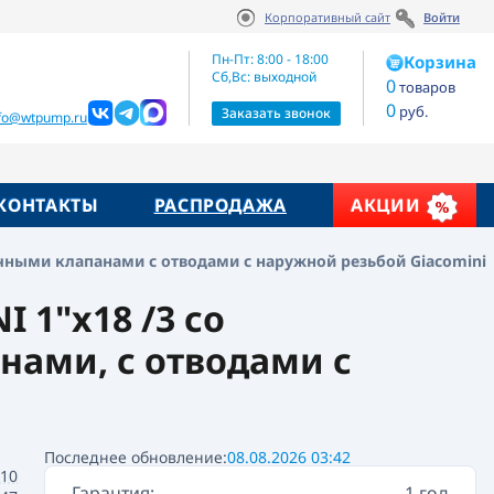
Корпоративный сайт
Войти
Артикул:
Цена по запросу
R553SY003
Пн-Пт: 8:00 - 18:00
Корзина
Сб,Вс: выходной
0
товаров
0
руб.
жие товары
Заказать звонок
nfo@wtpump.ru
КОНТАКТЫ
РАСПРОДАЖА
АКЦИИ
чными клапанами с отводами с наружной резьбой Giacomini
1"x18 /3 сo
ами, с отводами с
Последнее обновление:
08.08.2026 03:42
10
Гарантия:
1 год