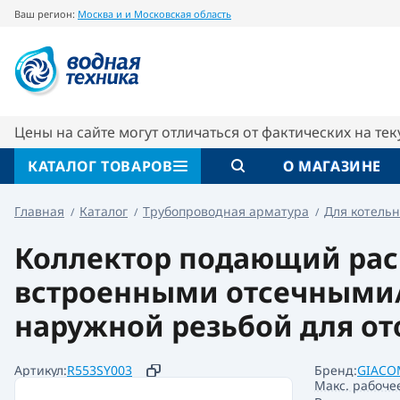
Ваш регион:
Москва и и Московская область
Коллектор 1"x18 /3 подающий с отсечными
Giacomini
Описание
Характеристики
Цены на сайте могут отличаться от фактических на те
КАТАЛОГ ТОВАРОВ
О МАГАЗИНЕ
Главная
Каталог
Трубопроводная арматура
Для котельн
Коллектор подающий расп
встроенными отсечными/
наружной резьбой для от
Артикул:
R553SY003
Бренд:
GIACO
Макс. рабоче