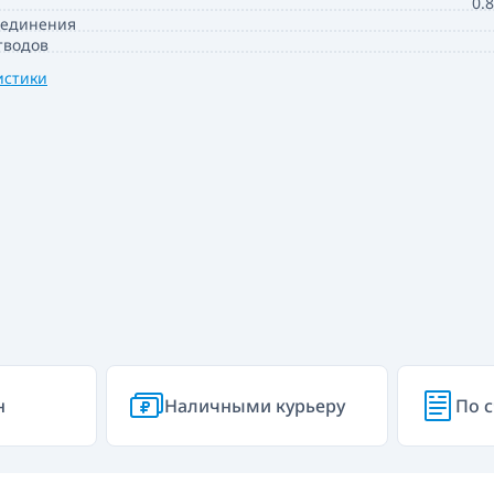
0.
оединения
тводов
истики
н
Наличными курьеру
По с