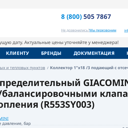
 клапанами с отводами с наружной резьбой
8 (800)
505 7867
Отзывы
Вопрос-ответ
Похо
Не дозвонились?
Мы перезвоним
i
кущую дату. Актуальные цены уточняйте у менеджера!
КЛИЕНТУ
БРЕНДЫ
ДОКУМЕНТАЦИЯ
ых и тепловых пунктов
Коллектор 1"x18 /3 подающий с отсе
ределительный GIACOMINI 
балансировочными клапан
опления (R553SY003)
MINI
е давление, бар