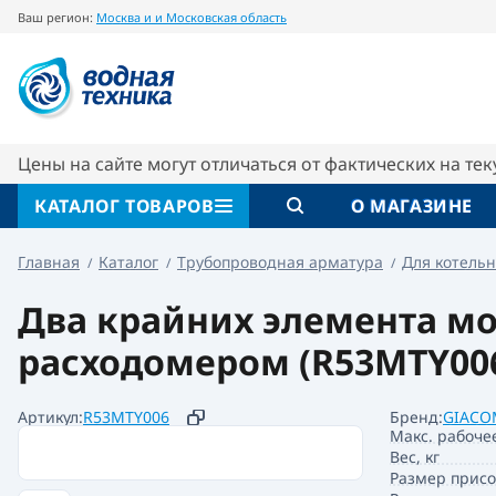
Ваш регион:
Москва и и Московская область
Два крайних элемента модульного коллект
Описание
Характеристики
Цены на сайте могут отличаться от фактических на те
КАТАЛОГ ТОВАРОВ
О МАГАЗИНЕ
Главная
Каталог
Трубопроводная арматура
Для котельн
Два крайних элемента мо
расходомером (R53MTY00
Артикул:
R53MTY006
Бренд:
GIACO
Макс. рабоче
Вес, кг
Размер прис