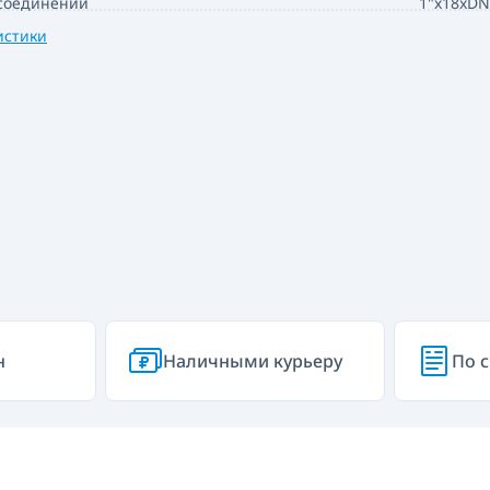
соединений
1"x18xDN
истики
н
Наличными курьеру
По с