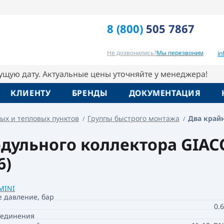
ора 1"x18xДу32 с расходомером Giacomini
8 (800)
505 7867
Отзывы
Вопрос-ответ
Похо
Не дозвонились?
Мы перезвоним
i
кущую дату. Актуальные цены уточняйте у менеджера!
КЛИЕНТУ
БРЕНДЫ
ДОКУМЕНТАЦИЯ
ых и тепловых пунктов
Группы быстрого монтажа
Два край
дульного коллектора GIAC
6)
MINI
е давление, бар
0.
оединения