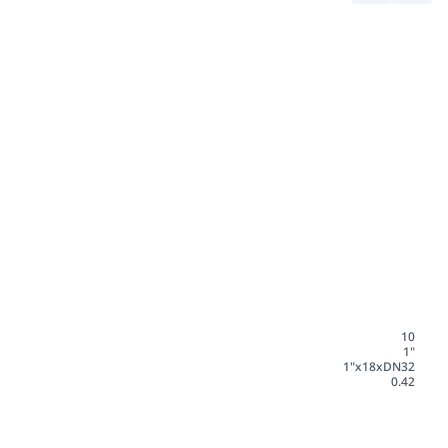
10
1"
1"x18xDN32
0.42