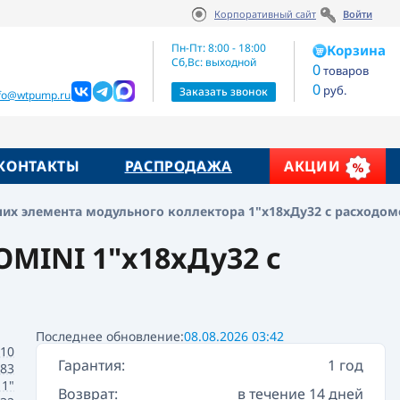
Корпоративный сайт
Войти
Артикул:
Цена по запросу
R53MTY006
Пн-Пт: 8:00 - 18:00
Корзина
Сб,Вс: выходной
0
товаров
0
руб.
жие товары
Заказать звонок
nfo@wtpump.ru
КОНТАКТЫ
РАСПРОДАЖА
АКЦИИ
них элемента модульного коллектора 1"x18xДу32 с расходом
OMINI 1"x18xДу32 с
Последнее обновление:
08.08.2026 03:42
10
Гарантия:
1 год
683
1"
Возврат:
в течение 14 дней