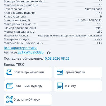
Макс. рабочее давление, бар
10
Максимальный напор, м
10
Качество воды
Чистая вода
Класс защиты изделия
IP 44
Класс изоляции
H
Электропитание, В
3x400 ± 10% 50 Гц
Макс. рабочая темп., °С
110
Размер присоединения
DN40
Монтажная длина, мм
250
Установка насоса
вал э-двигателя в горизонтальном положении
Материал корпуса
Чугун
Максимальный расход, м3/ч
13.7
Все характеристики
Артикул:
33TKW409F3380
Последнее обновление:
10.08.2026 08:26
Бренд: TESK
Оплата при олучении
Картой онлайн
Наличными курьеру
По счёту
Оплата по QR-коду