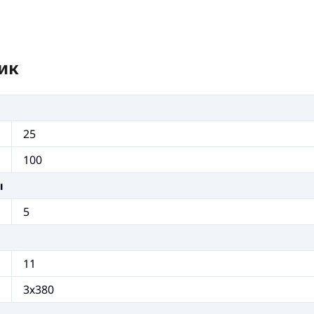
ик
25
100
ы
5
11
3х380