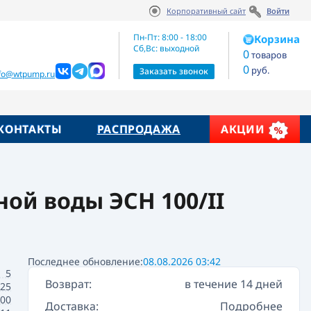
Корпоративный сайт
Войти
Артикул:
Цена по запросу
200.174
Пн-Пт: 8:00 - 18:00
Корзина
Сб,Вс: выходной
0
товаров
0
руб.
жие товары
Заказать звонок
nfo@wtpump.ru
КОНТАКТЫ
РАСПРОДАЖА
АКЦИИ
ой воды ЭСН 100/II
Последнее обновление:
08.08.2026 03:42
5
Возврат:
в течение 14 дней
25
00
Доставка:
Подробнее