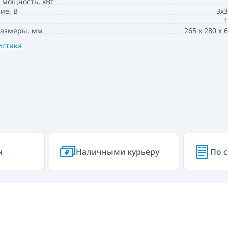
 мощность, кВт
ие, В
3х
1
размеры, мм
265 х 280 х 
истики
н
Наличными курьеру
По с