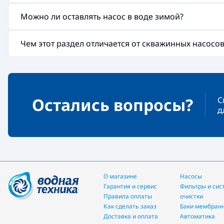
Можно ли оставлять насос в воде зимой?
Чем этот раздел отличается от скважинных насосов
Остались вопросы?
С
д
О магазине
Насосы
Гарантия и сервис
фильтры и системы
Правила оплаты
очистки
Как сделать заказ
Баки мембран
Доставка и оплата
Автоматика