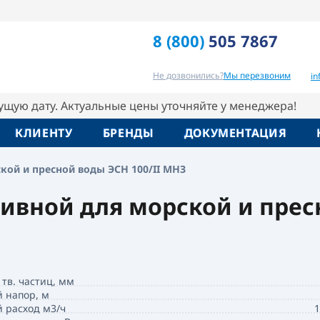
й воды ЭСН 100/II МНЗ
8 (800)
505 7867
Отзывы
Вопрос-ответ
Похо
Не дозвонились?
Мы перезвоним
i
кущую дату. Актуальные цены уточняйте у менеджера!
КЛИЕНТУ
БРЕНДЫ
ДОКУМЕНТАЦИЯ
кой и пресной воды ЭСН 100/II МНЗ
ивной для морской и пресн
 тв. частиц, мм
 напор, м
 расход м3/ч
1