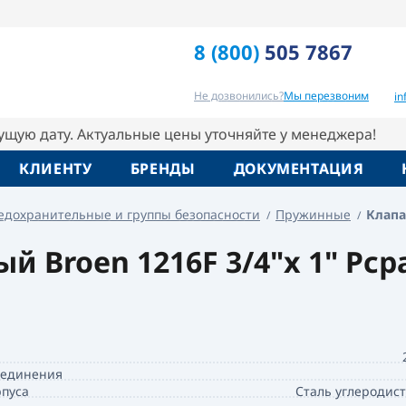
раб. 0,2-24.0 кгс/см² Broen
8 (800)
505 7867
Отзывы
Вопрос-ответ
Похо
Не дозвонились?
Мы перезвоним
i
кущую дату. Актуальные цены уточняйте у менеджера!
КЛИЕНТУ
БРЕНДЫ
ДОКУМЕНТАЦИЯ
едохранительные и группы безопасности
Пружинные
Клапа
Broen 1216F 3/4"x 1" Pсраб.
оединения
пуса
Сталь углеродис