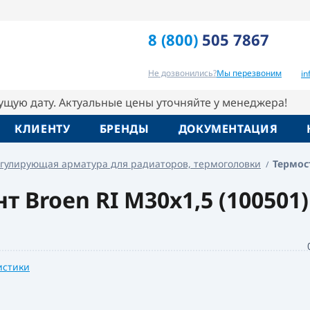
n
8 (800)
505 7867
Отзывы
Вопрос-ответ
Похо
Не дозвонились?
Мы перезвоним
i
кущую дату. Актуальные цены уточняйте у менеджера!
КЛИЕНТУ
БРЕНДЫ
ДОКУМЕНТАЦИЯ
гулирующая арматура для радиаторов, термоголовки
Термос
 Broen RI М30х1,5 (100501)
истики