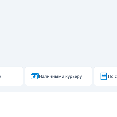
н
Наличными курьеру
По с