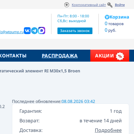
Корпоративный сайт
Войти
Артикул:
Цена по запросу
100501
Пн-Пт: 8:00 - 18:00
Корзина
Сб,Вс: выходной
0
товаров
0
руб.
жие товары
Заказать звонок
nfo@wtpump.ru
КОНТАКТЫ
РАСПРОДАЖА
АКЦИИ
татический элемент RI М30х1,5 Broen
Последнее обновление:
08.08.2026 03:42
0.2
Гарантия:
1 год
Возврат:
в течение 14 дней
Доставка:
Подробнее